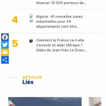
financer 10 000 porteurs de
projets avec une enveloppe de
1,25 milliard de dirhams
Algérie : 41 nouvelles zones
industrielles pour 34
départements vont être
lancées
Facebook
Comment la France va-t-elle
Twitter
s’investir et aider l’Afrique ?
Email
Vidéo de Jean-Yves Le Drian,
ministre des Affaires
Share
étrangères de la France
ARTICLES
Liés