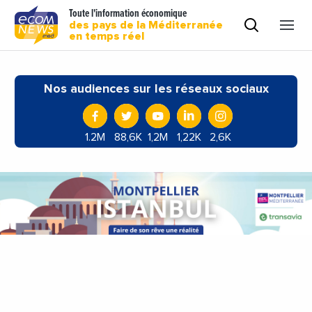
Toute l'information économique
des pays de la Méditerranée
en temps réel
Nos audiences sur les réseaux sociaux
1.2M
88,6K
1,2M
1,22K
2,6K