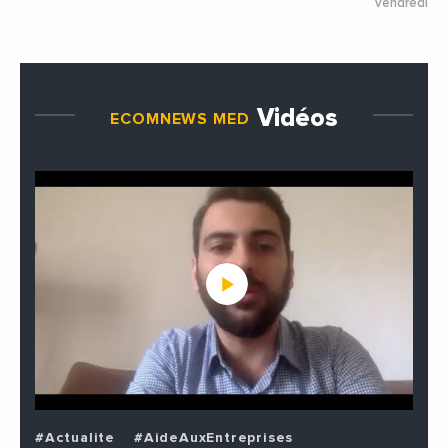
vendredi 26
Vidéos
ECOMNEWS MED
#Actualite
#AideAuxEntreprises