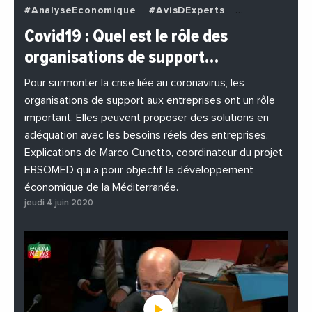
#AnalyseEconomique
#AvisDExperts
#BuzzNews
#Decideurs
Covid19 : Quel est le rôle des
#EchangesMediterraneens
#Economie
organisations de support…
#EnDirectDe
#Entreprises
#Institutions
#PhotosEtVideos
Pour surmonter la crise liée au coronavirus, les
organisations de support aux entreprises ont un rôle
important. Elles peuvent proposer des solutions en
adéquation avec les besoins réels des entreprises.
Explications de Marco Cunetto, coordinateur du projet
EBSOMED qui a pour objectif le développement
économique de la Méditerranée.
jeudi 4 juin 2020