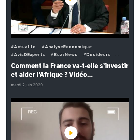
#Actualite
#AnalyseEconomique
#AvisDExperts
#BuzzNews
#Decideurs
#EchangesMediterraneens
#Economie
Comment la France va-t-elle s’investir
#EnDirectDe
#Institutions
#PhotosEtVideos
et aider l’Afrique ? Vidéo…
#Politique
mardi 2 juin 2020