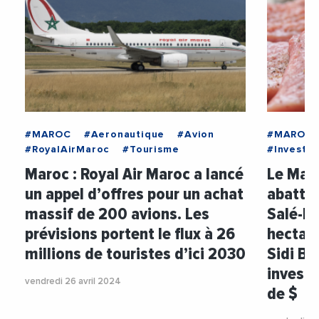
#MAROC
#Aeronautique
#Avion
#MAROC
#RoyalAirMaroc
#Tourisme
#Investi
Maroc : Royal Air Maroc a lancé
Le Maro
un appel d’offres pour un achat
abattoi
massif de 200 avions. Les
Salé-Ké
prévisions portent le flux à 26
hectar
millions de touristes d’ici 2030
Sidi Bo
investi
vendredi 26 avril 2024
de $