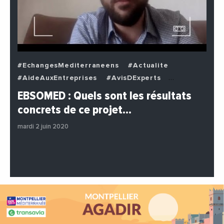
#EchangesMediterraneens
#Actualite
#AideAuxEntreprises
#AvisDExperts
#BuzzNews
#Decideurs
EBSOMED : Quels sont les résultats
#EchangesMediterraneens
#Economie
concrets de ce projet…
#Entreprises
#Institutions
#PhotosEtVideos
mardi 2 juin 2020