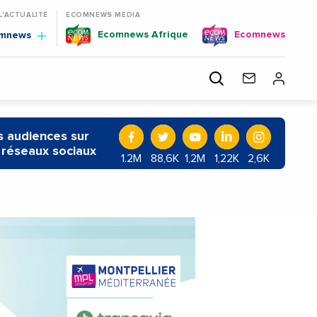
 L'ACTUALITÉ
ECOMNEWS MEDIA
Ecomnews Afrique
Ecomnews
omnews
 audiences sur
 réseaux sociaux
1.2M
88,6K
1,2M
1,22K
2,6K