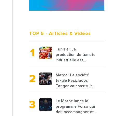
TOP 5
- Articles & Vidéos
Tunisie : La
production de tomate
industrielle est
attendue à 850 000
tonnes en 2025 en
Maroc : La société
baisse de 15%
textile Reciclados
Tanger va construire
une nouvelle usine de
68 millions de $ pour
Le Maroc lance le
traiter les déchets
programme Forsa qui
textiles
doit accompagner et