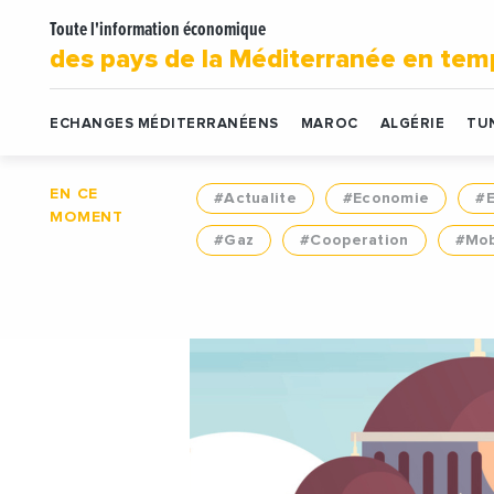
Toute l'information économique
des pays de la Méditerranée en tem
ECHANGES MÉDITERRANÉENS
MAROC
ALGÉRIE
TUN
EN CE
#Actualite
#Economie
#
MOMENT
#Gaz
#Cooperation
#Mob