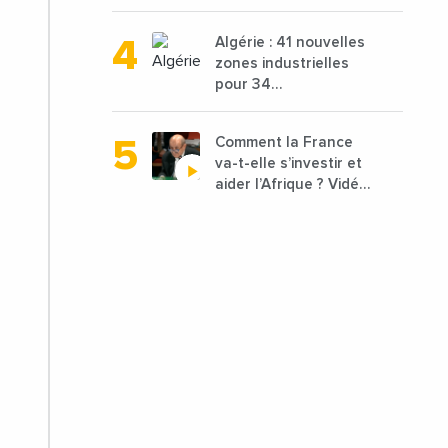
financer 10 000
porteurs de projets
Algérie : 41 nouvelles
avec une enveloppe
zones industrielles
de 1,25 milliard de
pour 34
dirhams
départements vont
être lancées
Comment la France
va-t-elle s’investir et
aider l’Afrique ? Vidéo
de Jean-Yves Le
Drian, ministre des
Affaires étrangères
de la France