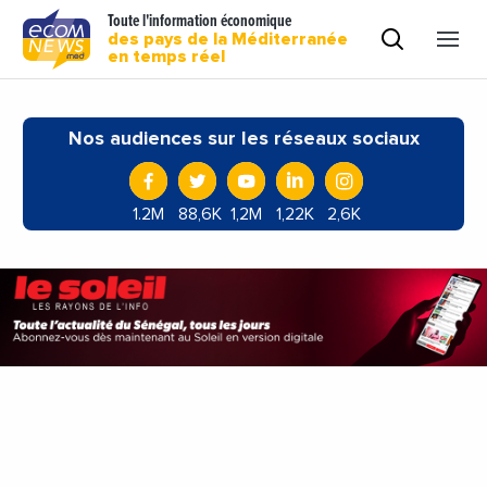
Toute l'information économique
des pays de la Méditerranée
en temps réel
Nos audiences sur les réseaux sociaux
1.2M
88,6K
1,2M
1,22K
2,6K