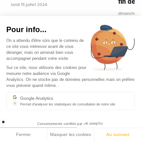
fin de 
lundi 15 juillet 2024
dimanche 14
Pour info...
On a attendu d'être sûrs que le contenu de
ce site vous intéresse avant de vous
Vidéos
ECOMNEWS MED
déranger, mais on aimerait bien vous
accompagner pendant votre visite.
Sur ce site, nous utilisons des cookies pour
mesurer notre audience via Google
Analytics. On ne stocke pas de données personnelles mais on préfère
vous prévenir quand même...
Google Analytics
?
Permet d'analyser les statistiques de consultation de notre site
Indispensable pour piloter notre site internet, il permet de mesure
stop loading
Consentements certifiés par
Fermer
Masquer les cookies
Au suivant