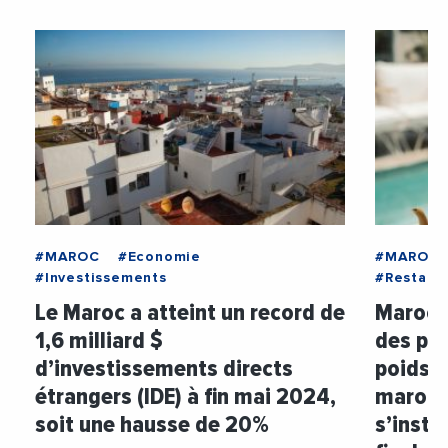
#MAROC
#Economie
#MAROC
#Investissements
#Restaur
Le Maroc a atteint un record de
Maroc :
1,6 milliard $
des pri
d’investissements directs
poids d
étrangers (IDE) à fin mai 2024,
marocai
soit une hausse de 20%
s’insta