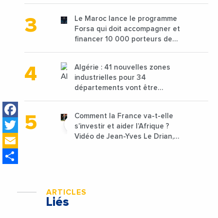
de 68 millions de $ pour traiter
les déchets textiles
Le Maroc lance le programme
Forsa qui doit accompagner et
financer 10 000 porteurs de
projets avec une enveloppe de
1,25 milliard de dirhams
Algérie : 41 nouvelles zones
industrielles pour 34
départements vont être
lancées
Facebook
Comment la France va-t-elle
Twitter
s’investir et aider l’Afrique ?
Email
Vidéo de Jean-Yves Le Drian,
ministre des Affaires
Share
étrangères de la France
ARTICLES
Liés