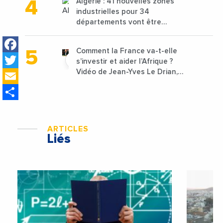
Algérie : 41 nouvelles zones
industrielles pour 34
départements vont être
lancées
Facebook
Comment la France va-t-elle
Twitter
s’investir et aider l’Afrique ?
Email
Vidéo de Jean-Yves Le Drian,
ministre des Affaires
Share
étrangères de la France
ARTICLES
Liés