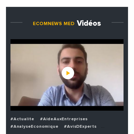
Vidéos
ECOMNEWS MED
#Actualite
#AideAuxEntreprises
#AnalyseEconomique
#AvisDExperts
#BuzzNews
#Decideurs