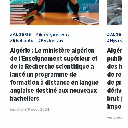
#ALGERIE
#Enseignement
#ALGERIE
#Etudiants
#Recherche
#Hydroca
Algérie : Le ministère algérien
Algérie
de l’Enseignement supérieur et
publiqu
de la Recherche scientifique a
des hy
lancé un programme de
de rela
formation à distance en langue
de prod
anglaise destiné aux nouveaux
dérivé 
bacheliers
brut po
import
dimanche 11 août 2024
vendredi 26 