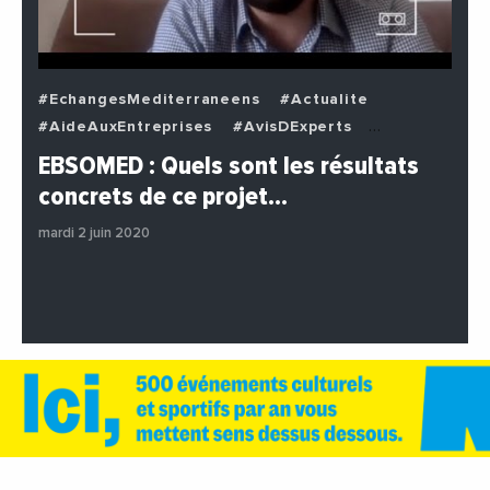
#EchangesMediterraneens
#Actualite
#AideAuxEntreprises
#AvisDExperts
#BuzzNews
#Decideurs
EBSOMED : Quels sont les résultats
#EchangesMediterraneens
#Economie
concrets de ce projet…
#Entreprises
#Institutions
#PhotosEtVideos
mardi 2 juin 2020