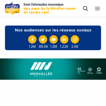
Toute l'information économique
des pays de la Méditerranée
en temps réel
Nos audiences sur les réseaux sociaux
1.2M
88,6K
1,2M
1,22K
2,6K