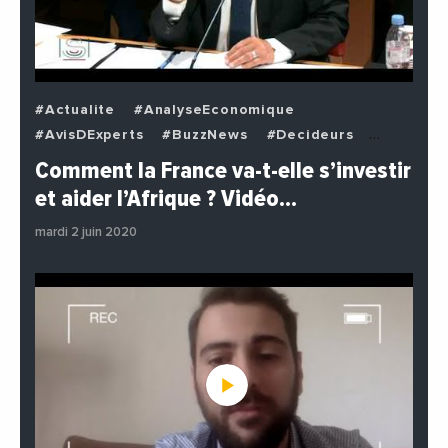
#Actualite
#AnalyseEconomique
#AvisDExperts
#BuzzNews
#Decideurs
#EchangesMediterraneens
#Economie
Comment la France va-t-elle s’investir
#EnDirectDe
#Institutions
#PhotosEtVideos
et aider l’Afrique ? Vidéo…
#Politique
mardi 2 juin 2020