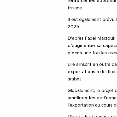
renforcer les opération
tissage.
Il est également prévu
2025.
D’après Fadel Marzouk 
d’augmenter sa capacit
pièces
une fois les usi
Elle s’inscrit en outre d
exportations
à destinat
arabes.
Globalement, le projet 
améliorer les performa
l’exportation au cours 
D’après les données du