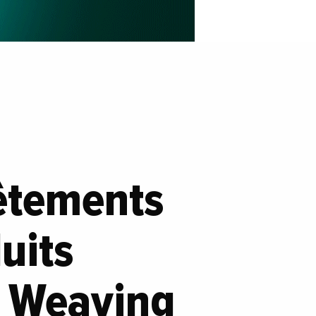
vêtements
uits
d Weaving