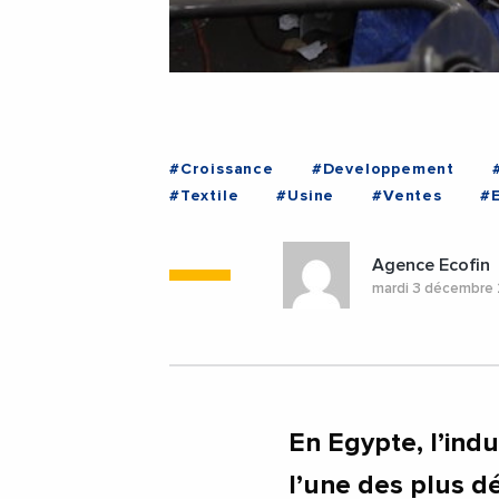
#Croissance
#Developpement
#Textile
#Usine
#Ventes
#
Agence Ecofin
mardi 3 décembre
En Egypte, l’indu
l’une des plus d