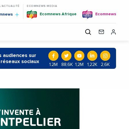
 L'ACTUALITÉ
ECOMNEWS MEDIA
Ecomnews Afrique
Ecomnews
omnews
 audiences sur
 réseaux sociaux
1.2M
88,6K
1,2M
1,22K
2,6K