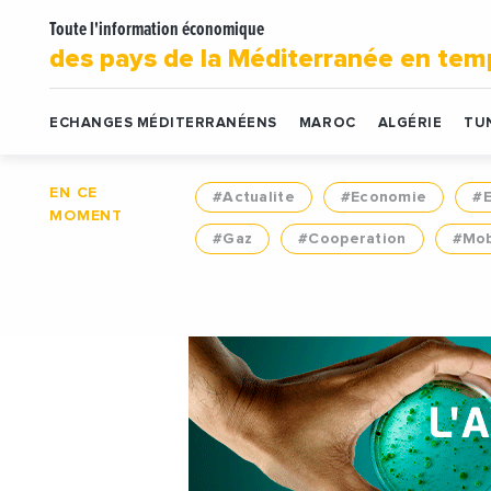
Toute l'information économique
des pays de la Méditerranée en tem
ECHANGES MÉDITERRANÉENS
MAROC
ALGÉRIE
TUN
EN CE
#Actualite
#Economie
#
MOMENT
#Gaz
#Cooperation
#Mob