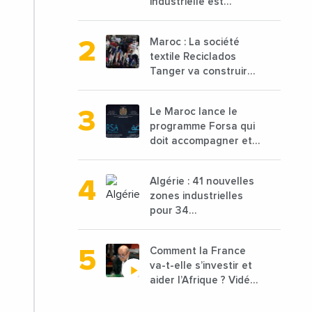
industrielle est
attendue à 850 000
tonnes en 2025 en
Maroc : La société
baisse de 15%
textile Reciclados
Tanger va construire
une nouvelle usine de
68 millions de $ pour
Le Maroc lance le
traiter les déchets
programme Forsa qui
textiles
doit accompagner et
financer 10 000
porteurs de projets
Algérie : 41 nouvelles
avec une enveloppe
zones industrielles
de 1,25 milliard de
pour 34
dirhams
départements vont
être lancées
Comment la France
va-t-elle s’investir et
aider l’Afrique ? Vidéo
de Jean-Yves Le
Drian, ministre des