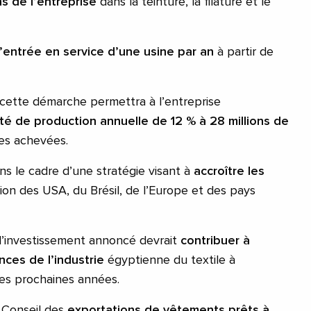
s de l’entreprise
dans la teinture, la filature et le
l’entrée en service d’une usine par an
à partir de
cette démarche permettra à l’entreprise
é de production annuelle de 12 % à 28 millions de
nes achevées.
ans le cadre d’une stratégie visant à
accroître les
ion des USA, du Brésil, de l’Europe et des pays
d’investissement annoncé devrait
contribuer à
nces de l’industrie
égyptienne du textile à
des prochaines années.
 Conseil des
exportations de vêtements prêts à