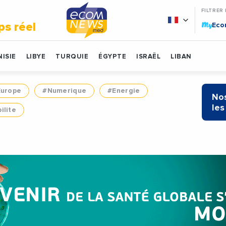
FILTRER
My
ps réel
Ec
ISIE
LIBYE
TURQUIE
ÉGYPTE
ISRAËL
LIBAN
Europe
#Numerique
#Energie
Nos
les
ilite