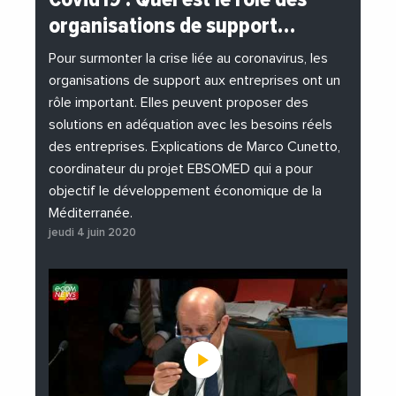
#EchangesMediterraneens
#Economie
organisations de support…
#EnDirectDe
#Entreprises
#Institutions
#PhotosEtVideos
Pour surmonter la crise liée au coronavirus, les
organisations de support aux entreprises ont un
rôle important. Elles peuvent proposer des
solutions en adéquation avec les besoins réels
des entreprises. Explications de Marco Cunetto,
coordinateur du projet EBSOMED qui a pour
objectif le développement économique de la
Méditerranée.
jeudi 4 juin 2020