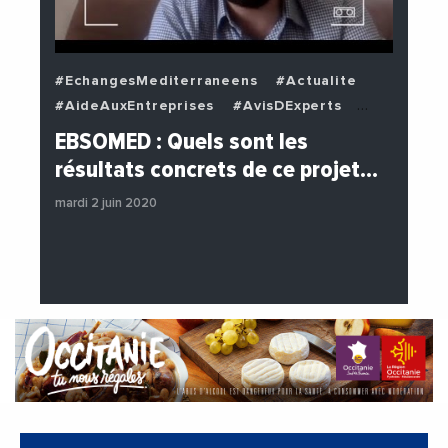
#EchangesMediterraneens
#Actualite
#AideAuxEntreprises
#AvisDExperts
#BuzzNews
#Decideurs
EBSOMED : Quels sont les
#EchangesMediterraneens
#Economie
résultats concrets de ce projet…
#Entreprises
#Institutions
mardi 2 juin 2020
#PhotosEtVideos