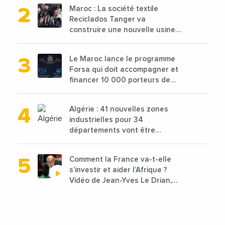
Maroc : La société textile
Reciclados Tanger va
construire une nouvelle usine
de 68 millions de $ pour traiter
les déchets textiles
Le Maroc lance le programme
Forsa qui doit accompagner et
financer 10 000 porteurs de
projets avec une enveloppe de
1,25 milliard de dirhams
Algérie : 41 nouvelles zones
industrielles pour 34
départements vont être
lancées
Comment la France va-t-elle
s’investir et aider l’Afrique ?
Vidéo de Jean-Yves Le Drian,
ministre des Affaires
étrangères de la France