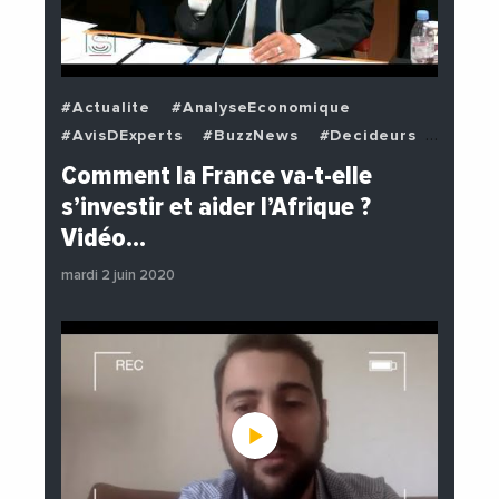
#Actualite
#AnalyseEconomique
#AvisDExperts
#BuzzNews
#Decideurs
#EchangesMediterraneens
#Economie
Comment la France va-t-elle
#EnDirectDe
#Institutions
s’investir et aider l’Afrique ?
#PhotosEtVideos
#Politique
Vidéo…
mardi 2 juin 2020