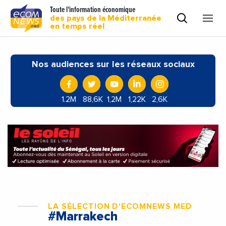
Toute l'information économique
des pays de la Méditerranée
en temps réel
Nos audiences sur les réseaux sociaux
1.2M
88,6K
1,2M
1,22K
2,6K
LA SÉLECTION D'ECOMNEWS MED
#Marrakech