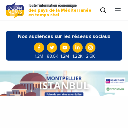
Toute l'information économique
des pays de la Méditerranée
en temps réel
Nos audiences sur les réseaux sociaux
1.2M
88,6K
1,2M
1,22K
2,6K