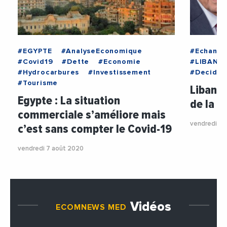
#EGYPTE
#AnalyseEconomique
#Echange
#Covid19
#Dette
#Economie
#LIBAN
#Hydrocarbures
#Investissement
#Decideu
#Tourisme
Liban :
Egypte : La situation
de la F
commerciale s’améliore mais
vendredi 7 
c’est sans compter le Covid-19
vendredi 7 août 2020
Vidéos
ECOMNEWS MED