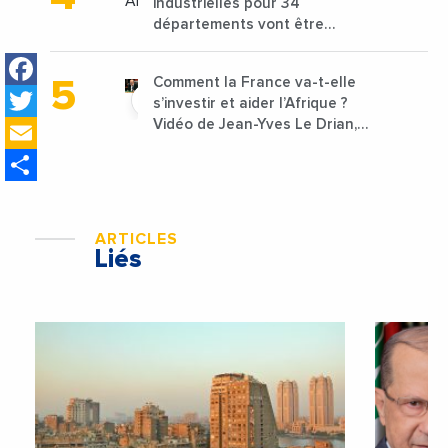
industrielles pour 34
départements vont être
lancées
Facebook
Comment la France va-t-elle
Twitter
s’investir et aider l’Afrique ?
Email
Vidéo de Jean-Yves Le Drian,
ministre des Affaires
Share
étrangères de la France
ARTICLES
Liés