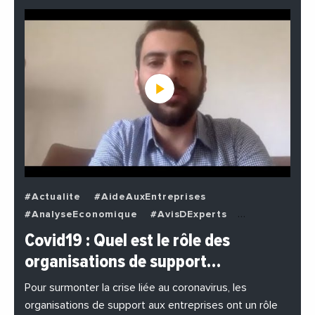
#Actualite
#AideAuxEntreprises
#AnalyseEconomique
#AvisDExperts
#BuzzNews
#Decideurs
Covid19 : Quel est le rôle des
#EchangesMediterraneens
#Economie
organisations de support…
#EnDirectDe
#Entreprises
#Institutions
#PhotosEtVideos
Pour surmonter la crise liée au coronavirus, les
organisations de support aux entreprises ont un rôle