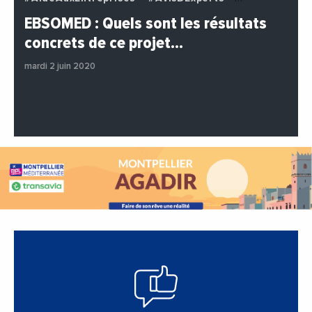
#BuzzNews
#Decideurs
EBSOMED : Quels sont les résultats
#EchangesMediterraneens
#Economie
concrets de ce projet…
#Entreprises
#Institutions
#PhotosEtVideos
mardi 2 juin 2020