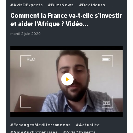
#AvisDExperts
#BuzzNews
#Decideurs
#EchangesMediterraneens
#Economie
Comment la France va-t-elle s’investir
#EnDirectDe
#Institutions
#PhotosEtVideos
et aider l’Afrique ? Vidéo…
#Politique
mardi 2 juin 2020
#EchangesMediterraneens
#Actualite
#AideAuxEntreprises
#AvisDExperts