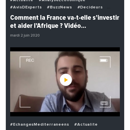
#AvisDExperts
#BuzzNews
#Decideurs
#EchangesMediterraneens
#Economie
Comment la France va-t-elle s’investir
#EnDirectDe
#Institutions
#PhotosEtVideos
et aider l’Afrique ? Vidéo…
#Politique
mardi 2 juin 2020
#EchangesMediterraneens
#Actualite