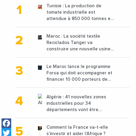
Tunisie : La production de
tomate industrielle est
attendue à 850 000 tonnes en
2025 en baisse de 15%
Maroc : La société textile
Reciclados Tanger va
construire une nouvelle usine
de 68 millions de $ pour traiter
les déchets textiles
Le Maroc lance le programme
Forsa qui doit accompagner et
financer 10 000 porteurs de
projets avec une enveloppe de
1,25 milliard de dirhams
Algérie : 41 nouvelles zones
industrielles pour 34
départements vont être
lancées
Facebook
Comment la France va-t-elle
Twitter
s’investir et aider l’Afrique ?