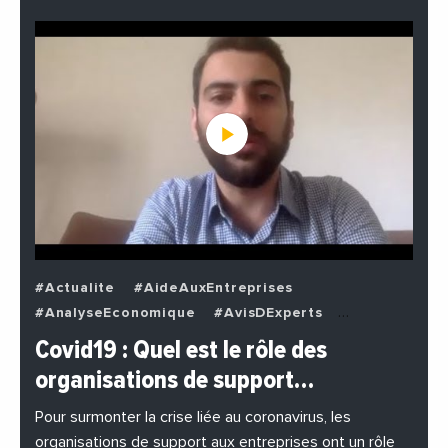
#Actualite
#AideAuxEntreprises
#AnalyseEconomique
#AvisDExperts
#BuzzNews
#Decideurs
Covid19 : Quel est le rôle des
#EchangesMediterraneens
#Economie
organisations de support…
#EnDirectDe
#Entreprises
#Institutions
#PhotosEtVideos
Pour surmonter la crise liée au coronavirus, les
organisations de support aux entreprises ont un rôle