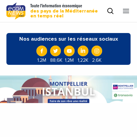
Toute l'information économique
des pays de la Méditerranée
en temps réel
Nos audiences sur les réseaux sociaux
1.2M
88,6K
1,2M
1,22K
2,6K