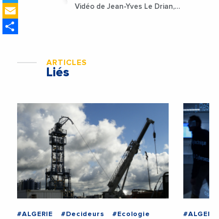
Email
Vidéo de Jean-Yves Le Drian,
ministre des Affaires
Share
étrangères de la France
ARTICLES
Liés
#ALGERIE
#Decideurs
#Ecologie
#ALGERIE