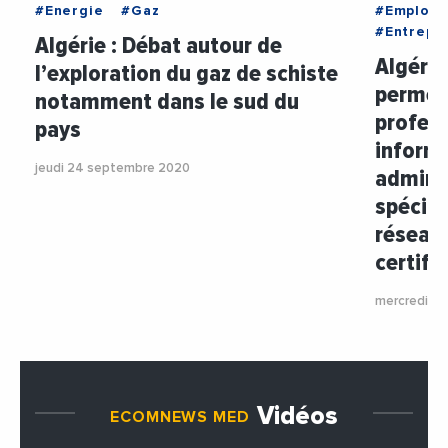
#Energie
#Gaz
#Emploi
#Entrepri
Algérie : Débat autour de
Algérie
l’exploration du gaz de schiste
permett
notamment dans le sud du
profess
pays
informa
jeudi 24 septembre 2020
adminis
spécial
réseaux
certifi
mercredi 8 j
Vidéos
ECOMNEWS MED