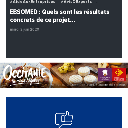
#AideAuxEntreprises
#AvisDExperts
#BuzzNews
#Decideurs
EBSOMED : Quels sont les résultats
#EchangesMediterraneens
#Economie
concrets de ce projet…
#Entreprises
#Institutions
#PhotosEtVideos
mardi 2 juin 2020