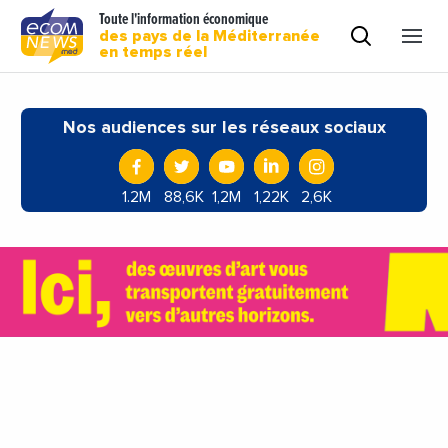
Toute l'information économique
des pays de la Méditerranée
en temps réel
Nos audiences sur les réseaux sociaux
1.2M
88,6K
1,2M
1,22K
2,6K