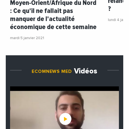
relance
Moyen-Orient/Afrique du Nord
?
: Ce qu'il ne fallait pas
manquer de l'actualité
lundi 4 janv
économique de cette semaine
mardi 5 janvier 2021
Vidéos
ECOMNEWS MED