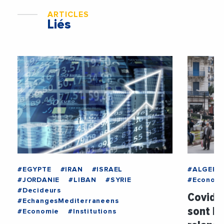
ARTICLES
Liés
#EGYPTE
#IRAN
#ISRAEL
#ALGERIE
#JORDANIE
#LIBAN
#SYRIE
#Econom
#Decideurs
Covid 1
#EchangesMediterraneens
sont le
#Economie
#Institutions