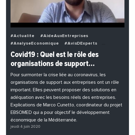
#Actualite
#AideAuxEntreprises
#AnalyseEconomique
#AvisDExperts
#BuzzNews
#Decideurs
Covid19 : Quel est le rôle des
#EchangesMediterraneens
#Economie
organisations de support…
#EnDirectDe
#Entreprises
#Institutions
#PhotosEtVideos
Pour surmonter la crise liée au coronavirus, les
organisations de support aux entreprises ont un rôle
important. Elles peuvent proposer des solutions en
adéquation avec les besoins réels des entreprises.
Explications de Marco Cunetto, coordinateur du projet
EBSOMED qui a pour objectif le développement
économique de la Méditerranée.
jeudi 4 juin 2020