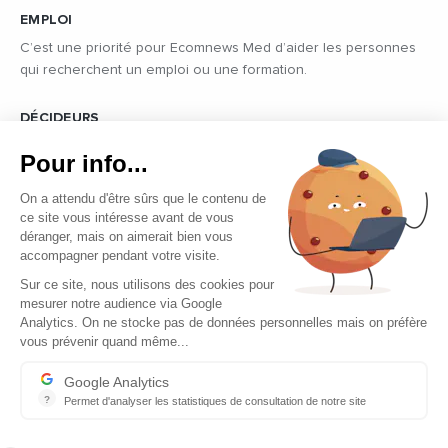
EMPLOI
C’est une priorité pour Ecomnews Med d’aider les personnes
qui recherchent un emploi ou une formation.
DÉCIDEURS
Quels sont les décideurs qui font l’actualité économique et
Pour info...
politique des pays du pourtour de la Méditerranée.
On a attendu d'être sûrs que le contenu de
ce site vous intéresse avant de vous
déranger, mais on aimerait bien vous
accompagner pendant votre visite.
Sur ce site, nous utilisons des cookies pour
mesurer notre audience via Google
Copyright © 2026 - Tous droits réservés
Analytics. On ne stocke pas de données personnelles mais on préfère
vous prévenir quand même...
Qui sommes-nous ?
Contact
Google Analytics
?
Permet d'analyser les statistiques de consultation de notre site
Mentions légales
Indispensable pour piloter notre site internet, il permet de mesure
Ecomnews Med recrute