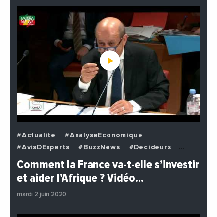
#Actualite
#AnalyseEconomique
#AvisDExperts
#BuzzNews
#Decideurs
#EchangesMediterraneens
#Economie
Comment la France va-t-elle s’investir
#EnDirectDe
#Institutions
#PhotosEtVideos
et aider l’Afrique ? Vidéo…
#Politique
mardi 2 juin 2020