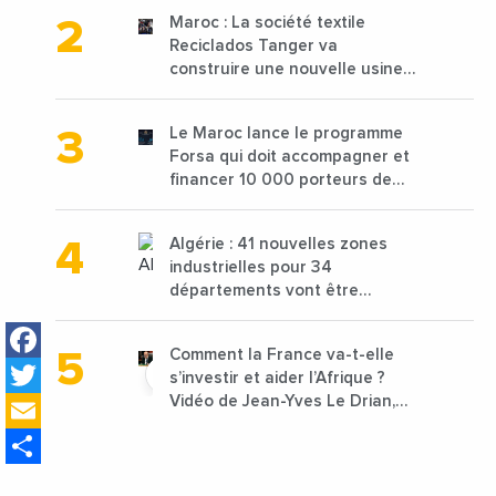
Maroc : La société textile
Reciclados Tanger va
construire une nouvelle usine
de 68 millions de $ pour traiter
les déchets textiles
Le Maroc lance le programme
Forsa qui doit accompagner et
financer 10 000 porteurs de
projets avec une enveloppe de
1,25 milliard de dirhams
Algérie : 41 nouvelles zones
industrielles pour 34
départements vont être
lancées
Facebook
Comment la France va-t-elle
Twitter
s’investir et aider l’Afrique ?
Email
Vidéo de Jean-Yves Le Drian,
ministre des Affaires
Share
étrangères de la France