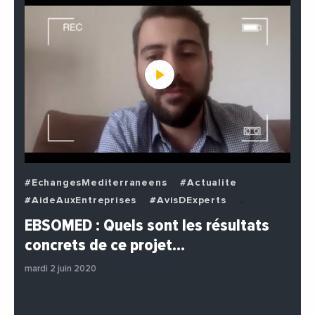
#EchangesMediterraneens
#Actualite
#AideAuxEntreprises
#AvisDExperts
#BuzzNews
#Decideurs
EBSOMED : Quels sont les résultats
#EchangesMediterraneens
#Economie
concrets de ce projet…
#Entreprises
#Institutions
#PhotosEtVideos
mardi 2 juin 2020