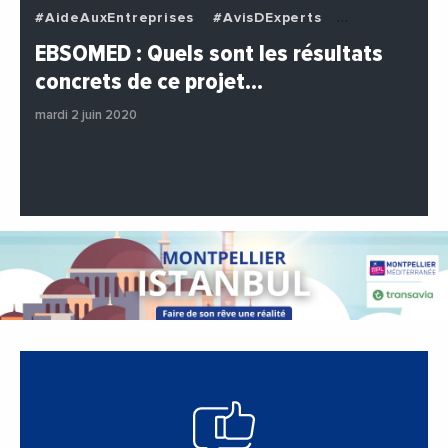
#AideAuxEntreprises
#AvisDExperts
#BuzzNews
#Decideurs
EBSOMED : Quels sont les résultats
#EchangesMediterraneens
#Economie
concrets de ce projet…
#Entreprises
#Institutions
#PhotosEtVideos
mardi 2 juin 2020