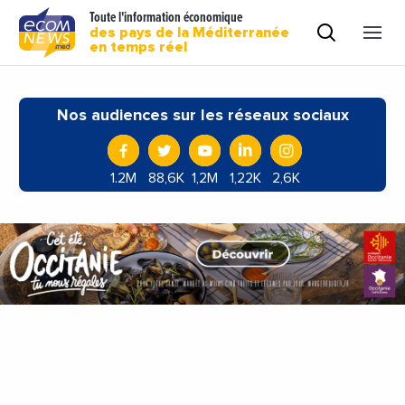
Toute l'information économique
des pays de la Méditerranée
en temps réel
Nos audiences sur les réseaux sociaux
1.2M
88,6K
1,2M
1,22K
2,6K