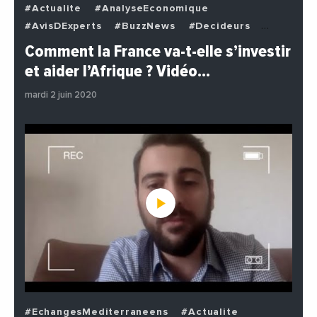
#Actualite
#AnalyseEconomique
#AvisDExperts
#BuzzNews
#Decideurs
#EchangesMediterraneens
#Economie
Comment la France va-t-elle s’investir
#EnDirectDe
#Institutions
#PhotosEtVideos
et aider l’Afrique ? Vidéo…
#Politique
mardi 2 juin 2020
#EchangesMediterraneens
#Actualite