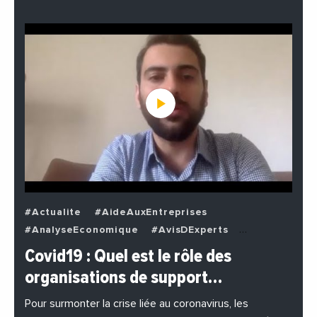
#Actualite
#AideAuxEntreprises
#AnalyseEconomique
#AvisDExperts
#BuzzNews
#Decideurs
Covid19 : Quel est le rôle des
#EchangesMediterraneens
#Economie
organisations de support…
#EnDirectDe
#Entreprises
#Institutions
#PhotosEtVideos
Pour surmonter la crise liée au coronavirus, les