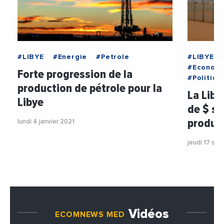
#LIBYE
#Energie
#Petrole
#LIBYE
#Econom
Forte progression de la
#Politiqu
production de pétrole pour la
La Liby
Libye
de $ su
product
lundi 4 janvier 2021
jeudi 17 se
Vidéos
ECOMNEWS MED