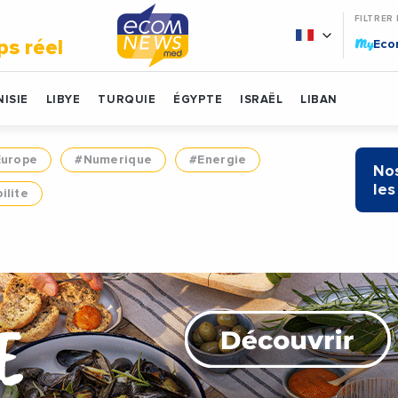
FILTRER
My
ps réel
Ec
ISIE
LIBYE
TURQUIE
ÉGYPTE
ISRAËL
LIBAN
Europe
#Numerique
#Energie
Nos
les
ilite