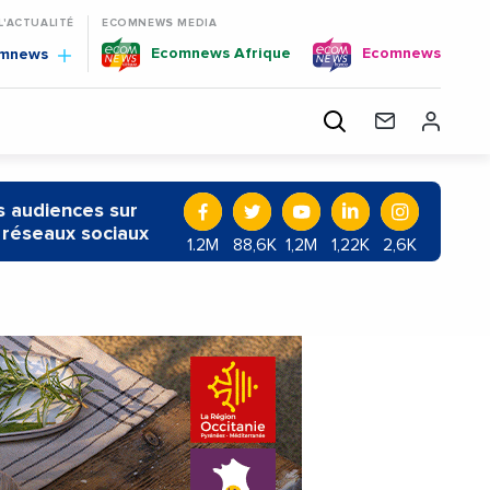
 L'ACTUALITÉ
ECOMNEWS MEDIA
Ecomnews Afrique
Ecomnews
omnews
 audiences sur
 réseaux sociaux
1.2M
88,6K
1,2M
1,22K
2,6K