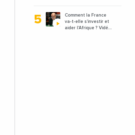
départements vont
être lancées
Comment la France
va-t-elle s’investir et
aider l’Afrique ? Vidéo
de Jean-Yves Le
Drian, ministre des
Affaires étrangères
de la France