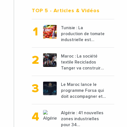
TOP 5
- Articles & Vidéos
Tunisie : La
production de tomate
industrielle est
attendue à 850 000
tonnes en 2025 en
Maroc : La société
baisse de 15%
textile Reciclados
Tanger va construire
une nouvelle usine de
68 millions de $ pour
Le Maroc lance le
traiter les déchets
programme Forsa qui
textiles
doit accompagner et
financer 10 000
porteurs de projets
Algérie : 41 nouvelles
avec une enveloppe
zones industrielles
de 1,25 milliard de
pour 34
dirhams