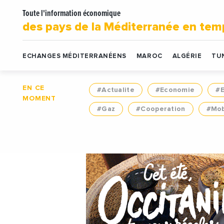
Toute l'information économique
des pays de la Méditerranée en tem
ECHANGES MÉDITERRANÉENS
MAROC
ALGÉRIE
TUN
EN CE
#Actualite
#Economie
#
MOMENT
#Gaz
#Cooperation
#Mob