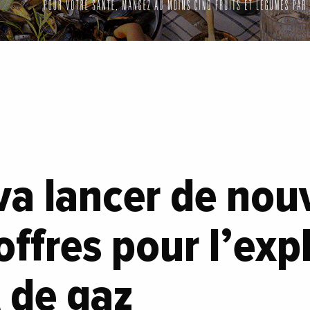
va lancer de no
offres pour l’exp
t de gaz