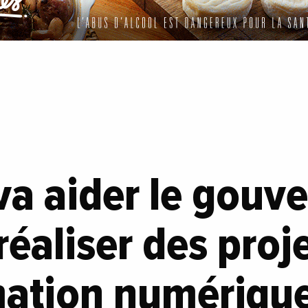
va aider le gou
réaliser des proj
mation numérique