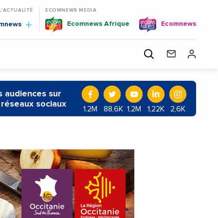
 L'ACTUALITÉ
ECOMNEWS MEDIA
Ecomnews Afrique
Ecomnews
omnews
 audiences sur
 réseaux sociaux
1.2M
88,6K
1,2M
1,22K
2,6K