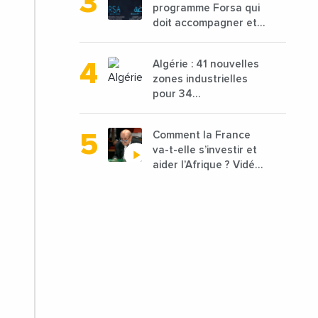
programme Forsa qui
textiles
doit accompagner et
financer 10 000
porteurs de projets
Algérie : 41 nouvelles
avec une enveloppe
zones industrielles
de 1,25 milliard de
pour 34
dirhams
départements vont
être lancées
Comment la France
va-t-elle s’investir et
aider l’Afrique ? Vidéo
de Jean-Yves Le
Drian, ministre des
Affaires étrangères
de la France