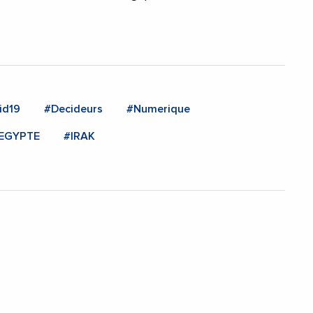
id19
#Decideurs
#Numerique
EGYPTE
#IRAK