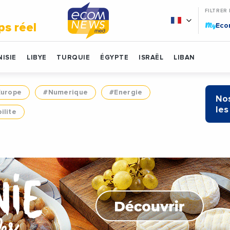
FILTRER
My
ps réel
Ec
ISIE
LIBYE
TURQUIE
ÉGYPTE
ISRAËL
LIBAN
Europe
#Numerique
#Energie
Nos
les
ilite