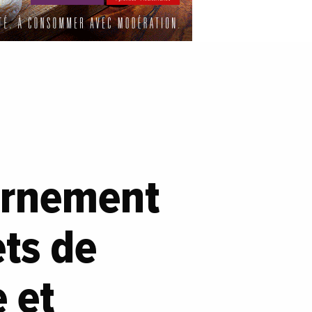
vernement
ets de
 et