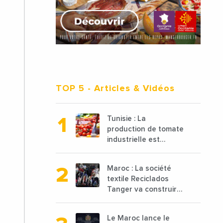
TOP 5
- Articles & Vidéos
Tunisie : La
production de tomate
industrielle est
attendue à 850 000
tonnes en 2025 en
Maroc : La société
baisse de 15%
textile Reciclados
Tanger va construire
une nouvelle usine de
68 millions de $ pour
Le Maroc lance le
traiter les déchets