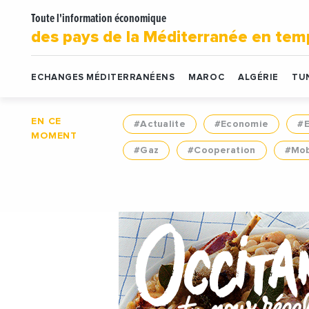
Toute l'information économique
des pays de la Méditerranée en tem
ECHANGES MÉDITERRANÉENS
MAROC
ALGÉRIE
TUN
EN CE
#Actualite
#Economie
#
MOMENT
#Gaz
#Cooperation
#Mob