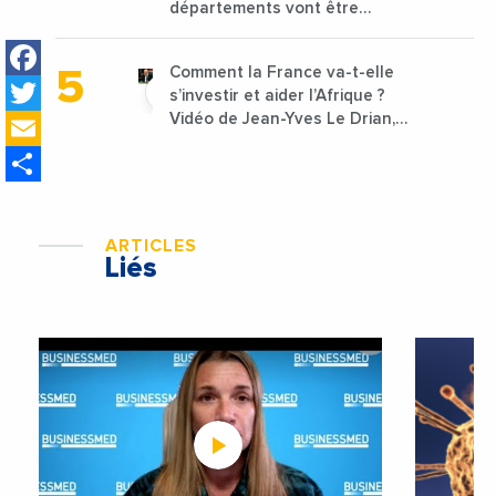
départements vont être
lancées
Facebook
Comment la France va-t-elle
Twitter
s’investir et aider l’Afrique ?
Email
Vidéo de Jean-Yves Le Drian,
ministre des Affaires
Share
étrangères de la France
ARTICLES
Liés