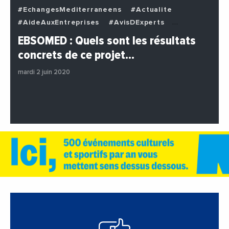
#EchangesMediterraneens
#Actualite
#AideAuxEntreprises
#AvisDExperts
#BuzzNews
#Decideurs
EBSOMED : Quels sont les résultats
#EchangesMediterraneens
#Economie
concrets de ce projet…
#Entreprises
#Institutions
#PhotosEtVideos
mardi 2 juin 2020