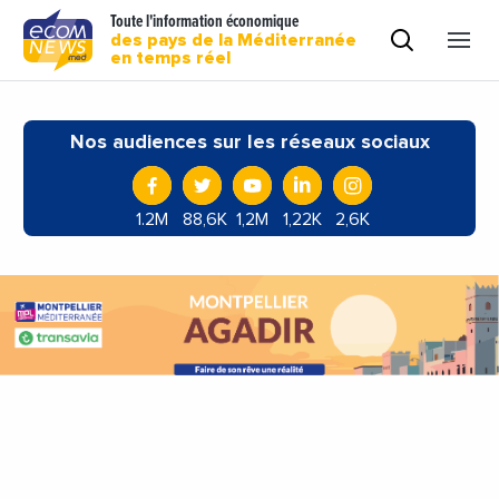
Toute l'information économique
des pays de la Méditerranée
en temps réel
Nos audiences sur les réseaux sociaux
1.2M
88,6K
1,2M
1,22K
2,6K