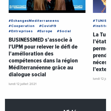
#EchangesMediterraneens
#TUNISIE
#Cooperation
#Covid19
#Institut
#Entreprises
#Europe
#Social
La Tuni
BUSINESSMED s'associe à
l’état 
l'UPM pour relever le défi de
permet
l'amélioration des
prendr
compétences dans la région
nécessa
Méditerranéenne grâce au
l’exten
dialogue social
lundi 12 juil
lundi 12 juillet 2021