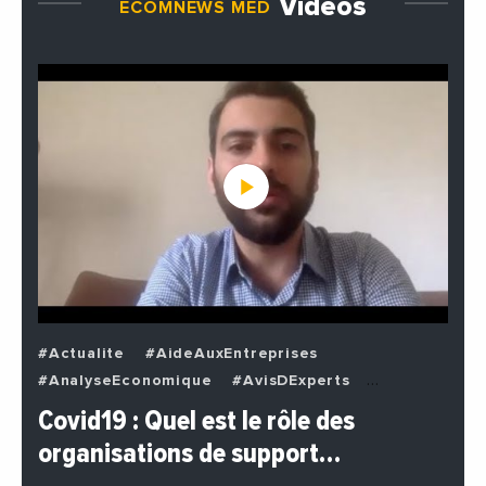
Vidéos
ECOMNEWS MED
#Actualite
#AideAuxEntreprises
#AnalyseEconomique
#AvisDExperts
#BuzzNews
#Decideurs
Covid19 : Quel est le rôle des
#EchangesMediterraneens
#Economie
organisations de support…
#EnDirectDe
#Entreprises
#Institutions