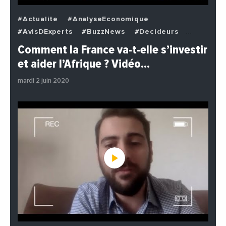
#Actualite
#AnalyseEconomique
#AvisDExperts
#BuzzNews
#Decideurs
#EchangesMediterraneens
#Economie
Comment la France va-t-elle s’investir
#EnDirectDe
#Institutions
#PhotosEtVideos
et aider l’Afrique ? Vidéo…
#Politique
mardi 2 juin 2020