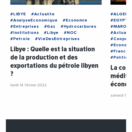
#LIBYE
#Actualite
#ALGERIE
#AnalyseEconomique
#Economie
#EGYPTE
#Entreprises
#Gaz
#Hydrocarbures
#MAROC
#Institutions
#Libye
#NOC
#Actualit
#Petrole
#VieDesEntreprises
#Coopera
#Econom
Libye : Quelle est la situation
#France
de la production et des
#Politiqu
exportations du pétrole libyen
La coop
?
médite
économ
lundi 14 février 2022
samedi 12 f