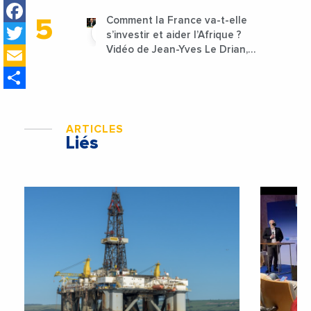
Facebook
Comment la France va-t-elle
Twitter
s’investir et aider l’Afrique ?
Email
Vidéo de Jean-Yves Le Drian,
ministre des Affaires
Share
étrangères de la France
ARTICLES
Liés