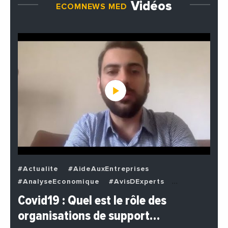
Vidéos
ECOMNEWS MED
#Actualite
#AideAuxEntreprises
#AnalyseEconomique
#AvisDExperts
#BuzzNews
#Decideurs
Covid19 : Quel est le rôle des
#EchangesMediterraneens
#Economie
organisations de support…
#EnDirectDe
#Entreprises
#Institutions