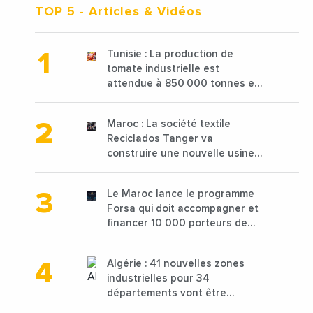
TOP 5
- Articles & Vidéos
Tunisie : La production de
tomate industrielle est
attendue à 850 000 tonnes en
2025 en baisse de 15%
Maroc : La société textile
Reciclados Tanger va
construire une nouvelle usine
de 68 millions de $ pour traiter
les déchets textiles
Le Maroc lance le programme
Forsa qui doit accompagner et
financer 10 000 porteurs de
projets avec une enveloppe de
1,25 milliard de dirhams
Algérie : 41 nouvelles zones
industrielles pour 34
départements vont être
lancées