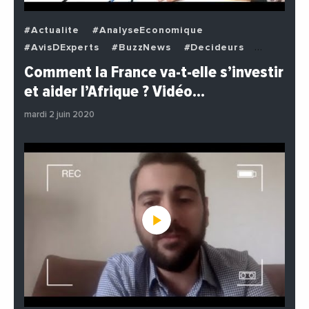
#Actualite
#AnalyseEconomique
#AvisDExperts
#BuzzNews
#Decideurs
#EchangesMediterraneens
#Economie
Comment la France va-t-elle s’investir
#EnDirectDe
#Institutions
#PhotosEtVideos
et aider l’Afrique ? Vidéo…
#Politique
mardi 2 juin 2020