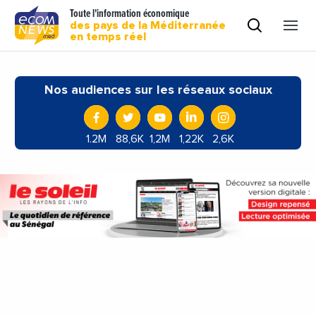
Toute l'information économique
des pays de la Méditerranée
en temps réel
Nos audiences sur les réseaux sociaux
1.2M
88,6K
1,2M
1,22K
2,6K