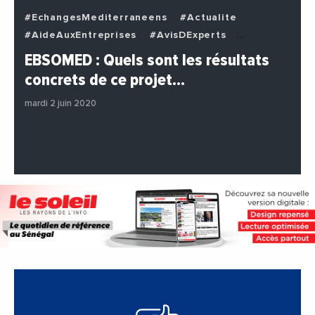
#EchangesMediterraneens
#Actualite
#AideAuxEntreprises
#AvisDExperts
#BuzzNews
#Decideurs
EBSOMED : Quels sont les résultats
#EchangesMediterraneens
#Economie
concrets de ce projet…
#Entreprises
#Institutions
#PhotosEtVideos
mardi 2 juin 2020