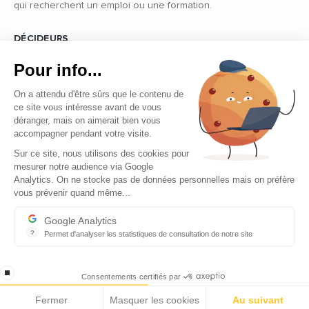
qui recherchent un emploi ou une formation.
DÉCIDEURS
Quels sont les décideurs qui font l’actualité économique et
Pour info...
politique des pays du pourtour de la Méditerranée.
On a attendu d'être sûrs que le contenu de
ce site vous intéresse avant de vous
déranger, mais on aimerait bien vous
accompagner pendant votre visite.
Sur ce site, nous utilisons des cookies pour
mesurer notre audience via Google
Copyright © 2026 - Tous droits réservés
Analytics. On ne stocke pas de données personnelles mais on préfère
vous prévenir quand même...
Qui sommes-nous ?
Contact
Google Analytics
?
Permet d'analyser les statistiques de consultation de notre site
Mentions légales
Indispensable pour piloter notre site internet, il permet de mesure
Ecomnews Med recrute
stop loading
Consentements certifiés par
Fermer
Masquer les cookies
Au suivant