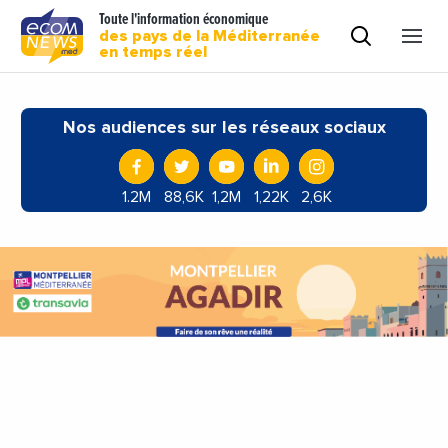
Toute l'information économique
des pays de la Méditerranée
en temps réel
Nos audiences sur les réseaux sociaux
1.2M
88,6K
1,2M
1,22K
2,6K