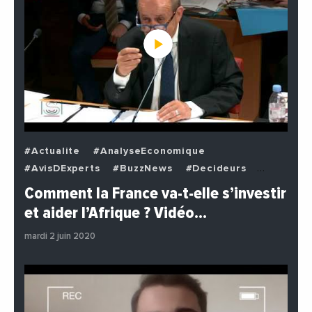
#Actualite
#AnalyseEconomique
#AvisDExperts
#BuzzNews
#Decideurs
#EchangesMediterraneens
#Economie
Comment la France va-t-elle s’investir
#EnDirectDe
#Institutions
#PhotosEtVideos
et aider l’Afrique ? Vidéo…
#Politique
mardi 2 juin 2020