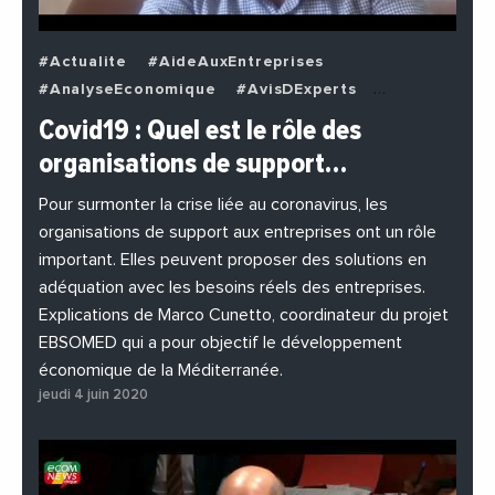
#Actualite
#AideAuxEntreprises
#AnalyseEconomique
#AvisDExperts
#BuzzNews
#Decideurs
Covid19 : Quel est le rôle des
#EchangesMediterraneens
#Economie
organisations de support…
#EnDirectDe
#Entreprises
#Institutions
#PhotosEtVideos
Pour surmonter la crise liée au coronavirus, les
organisations de support aux entreprises ont un rôle
important. Elles peuvent proposer des solutions en
adéquation avec les besoins réels des entreprises.
Explications de Marco Cunetto, coordinateur du projet
EBSOMED qui a pour objectif le développement
économique de la Méditerranée.
jeudi 4 juin 2020