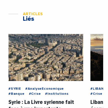
ARTICLES
Liés
#SYRIE
#AnalyseEconomique
#LIBAN
#Banque
#Crise
#Institutions
#Crise
Syrie : La Livre syrienne fait
Liban: 