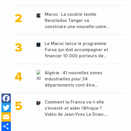
2025 en baisse de 15%
Maroc : La société textile
Reciclados Tanger va
construire une nouvelle usine
de 68 millions de $ pour traiter
les déchets textiles
Le Maroc lance le programme
Forsa qui doit accompagner et
financer 10 000 porteurs de
projets avec une enveloppe de
1,25 milliard de dirhams
Algérie : 41 nouvelles zones
industrielles pour 34
départements vont être
lancées
Facebook
Comment la France va-t-elle
Twitter
s’investir et aider l’Afrique ?
Email
Vidéo de Jean-Yves Le Drian,
ministre des Affaires
Share
étrangères de la France