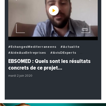
#EchangesMediterraneens
#Actualite
#AideAuxEntreprises
#AvisDExperts
#BuzzNews
#Decideurs
EBSOMED : Quels sont les résultats
#EchangesMediterraneens
#Economie
concrets de ce projet…
#Entreprises
#Institutions
#PhotosEtVideos
mardi 2 juin 2020