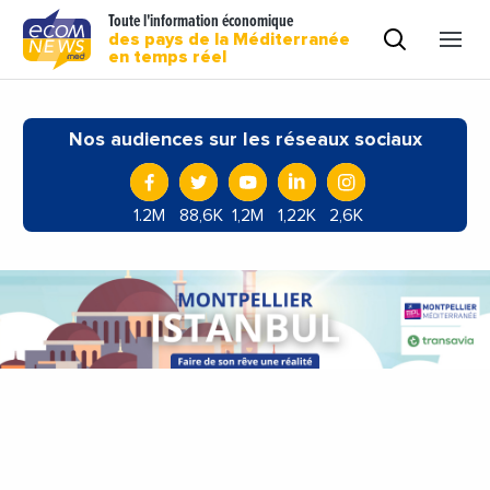
Toute l'information économique
des pays de la Méditerranée
en temps réel
Nos audiences sur les réseaux sociaux
1.2M
88,6K
1,2M
1,22K
2,6K