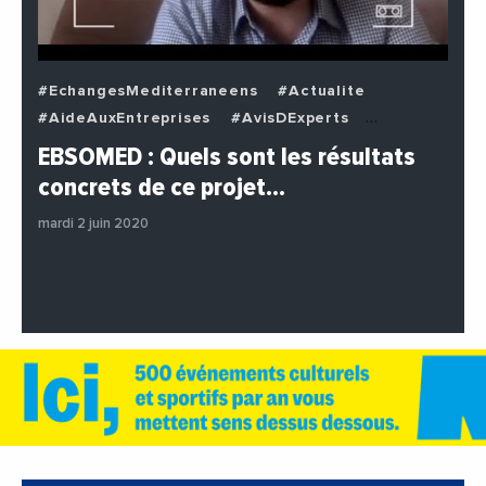
#EchangesMediterraneens
#Actualite
#AideAuxEntreprises
#AvisDExperts
#BuzzNews
#Decideurs
EBSOMED : Quels sont les résultats
#EchangesMediterraneens
#Economie
concrets de ce projet…
#Entreprises
#Institutions
#PhotosEtVideos
mardi 2 juin 2020