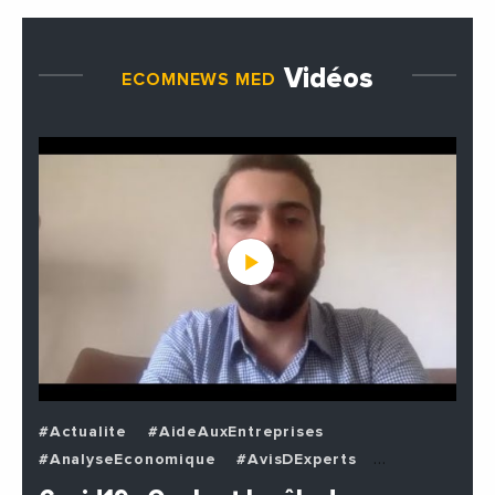
Vidéos
ECOMNEWS MED
#Actualite
#AideAuxEntreprises
#AnalyseEconomique
#AvisDExperts
#BuzzNews
#Decideurs