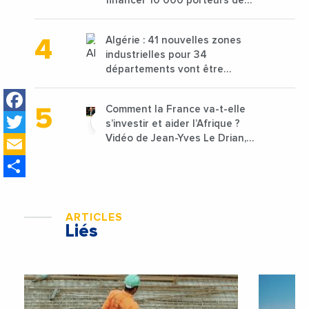
financer 10 000 porteurs de
projets avec une enveloppe de
1,25 milliard de dirhams
Algérie : 41 nouvelles zones
industrielles pour 34
départements vont être
lancées
Facebook
Comment la France va-t-elle
Twitter
s’investir et aider l’Afrique ?
Email
Vidéo de Jean-Yves Le Drian,
ministre des Affaires
Share
étrangères de la France
ARTICLES
Liés