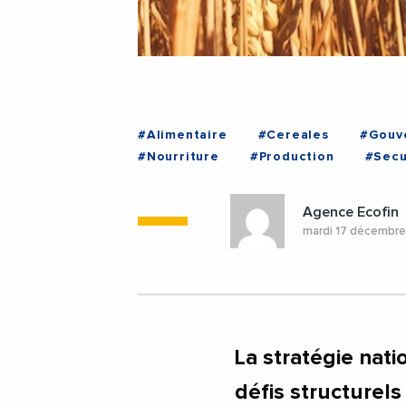
#Alimentaire
#Cereales
#Gouv
#Nourriture
#Production
#Secu
Agence Ecofin
mardi 17 décembr
La stratégie nat
défis structurel