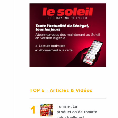
TOP 5
- Articles & Vidéos
Tunisie : La
production de tomate
industrielle est