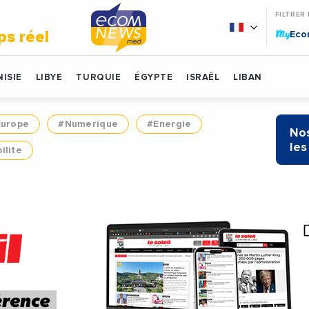
FILTRER
My
ps réel
Ec
ISIE
LIBYE
TURQUIE
ÉGYPTE
ISRAËL
LIBAN
Europe
#Numerique
#Energie
Nos
les
ilite