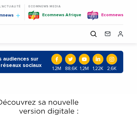
 L'ACTUALITÉ
ECOMNEWS MEDIA
Ecomnews Afrique
Ecomnews
omnews
 audiences sur
 réseaux sociaux
1.2M
88,6K
1,2M
1,22K
2,6K