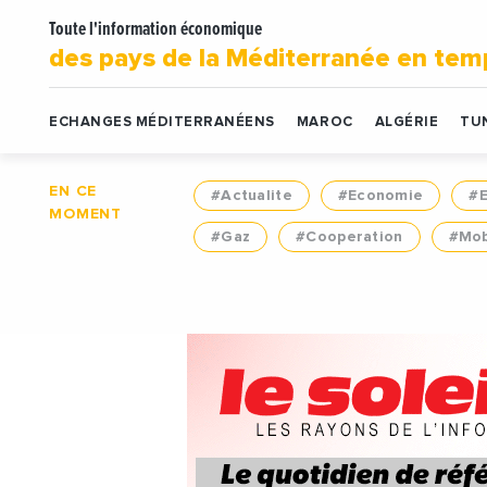
Toute l'information économique
des pays de la Méditerranée en tem
ECHANGES MÉDITERRANÉENS
MAROC
ALGÉRIE
TUN
EN CE
#Actualite
#Economie
#
MOMENT
#Gaz
#Cooperation
#Mob