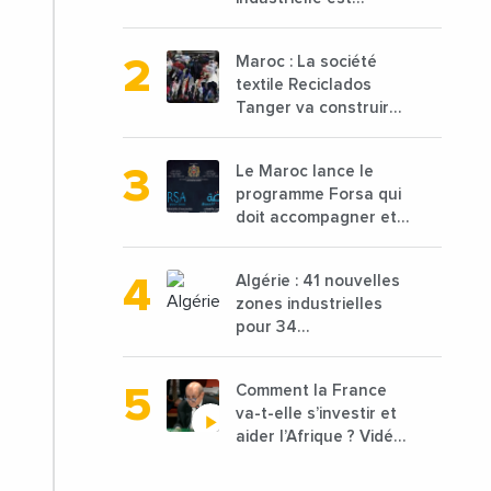
attendue à 850 000
tonnes en 2025 en
Maroc : La société
baisse de 15%
textile Reciclados
Tanger va construire
une nouvelle usine de
68 millions de $ pour
Le Maroc lance le
traiter les déchets
programme Forsa qui
textiles
doit accompagner et
financer 10 000
porteurs de projets
Algérie : 41 nouvelles
avec une enveloppe
zones industrielles
de 1,25 milliard de
pour 34
dirhams
départements vont
être lancées
Comment la France
va-t-elle s’investir et
aider l’Afrique ? Vidéo
de Jean-Yves Le
Drian, ministre des