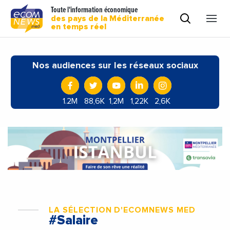
Toute l'information économique
des pays de la Méditerranée
en temps réel
Nos audiences sur les réseaux sociaux
1.2M
88,6K
1,2M
1,22K
2,6K
LA SÉLECTION D'ECOMNEWS MED
#Salaire