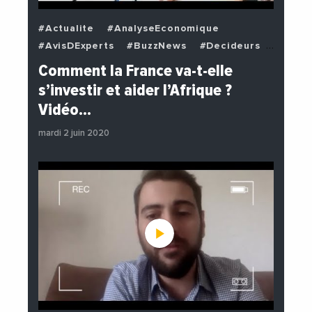
#Actualite
#AnalyseEconomique
#AvisDExperts
#BuzzNews
#Decideurs
#EchangesMediterraneens
#Economie
Comment la France va-t-elle
#EnDirectDe
#Institutions
s’investir et aider l’Afrique ?
#PhotosEtVideos
#Politique
Vidéo…
mardi 2 juin 2020