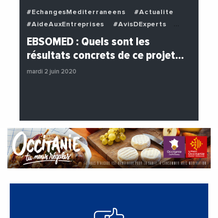
#EchangesMediterraneens
#Actualite
#AideAuxEntreprises
#AvisDExperts
#BuzzNews
#Decideurs
EBSOMED : Quels sont les
#EchangesMediterraneens
#Economie
résultats concrets de ce projet…
#Entreprises
#Institutions
mardi 2 juin 2020
#PhotosEtVideos