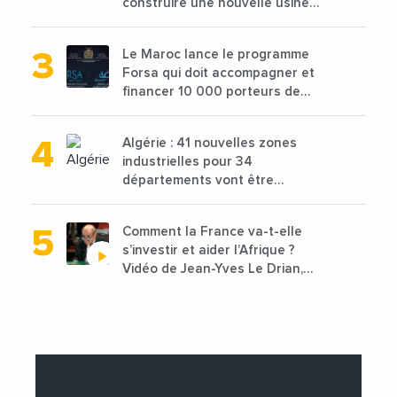
construire une nouvelle usine
de 68 millions de $ pour traiter
les déchets textiles
Le Maroc lance le programme
Forsa qui doit accompagner et
financer 10 000 porteurs de
projets avec une enveloppe de
1,25 milliard de dirhams
Algérie : 41 nouvelles zones
industrielles pour 34
départements vont être
lancées
Comment la France va-t-elle
s’investir et aider l’Afrique ?
Vidéo de Jean-Yves Le Drian,
ministre des Affaires
étrangères de la France