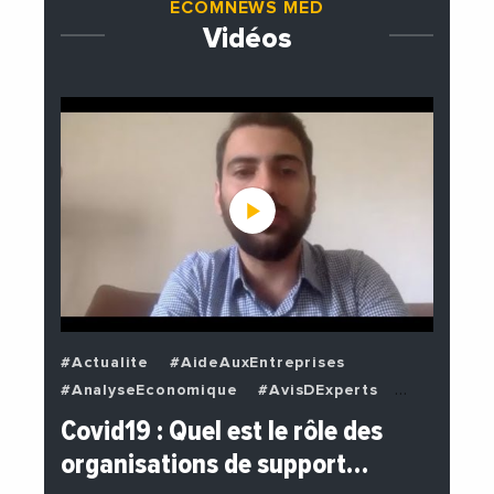
ECOMNEWS MED
Vidéos
#Actualite
#AideAuxEntreprises
#AnalyseEconomique
#AvisDExperts
#BuzzNews
#Decideurs
Covid19 : Quel est le rôle des
#EchangesMediterraneens
#Economie
organisations de support…
#EnDirectDe
#Entreprises