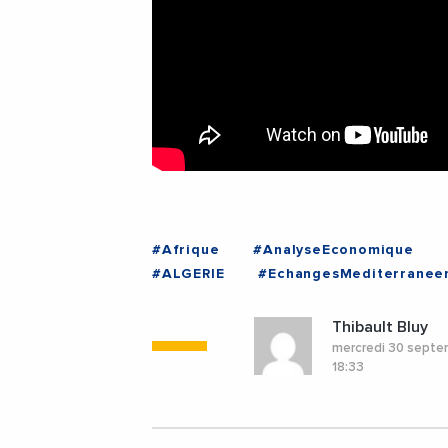
#Afrique
#AnalyseEconomique
#ALGERIE
#EchangesMediterranee
Thibault Bluy
mercredi 30 sept
18:33