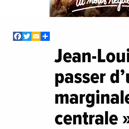
Facebook
Twitter
Email
Share
Jean-Loui
passer d
marginal
centrale 