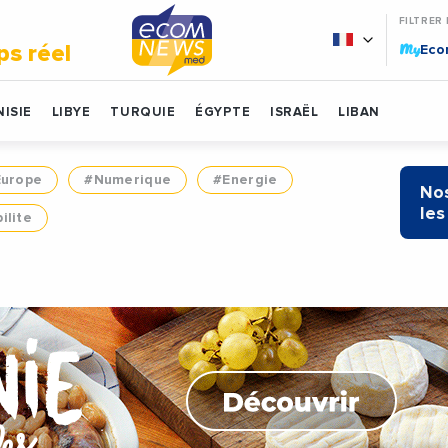
FILTRER
My
ps réel
Ec
ISIE
LIBYE
TURQUIE
ÉGYPTE
ISRAËL
LIBAN
Europe
#Numerique
#Energie
Nos
les
ilite