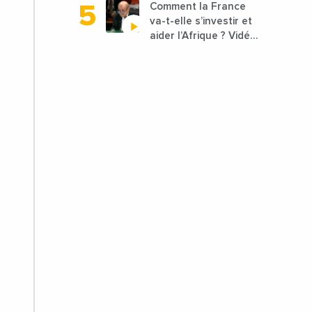
Comment la France
va-t-elle s’investir et
aider l’Afrique ? Vidéo
de Jean-Yves Le
Drian, ministre des
Affaires étrangères
de la France