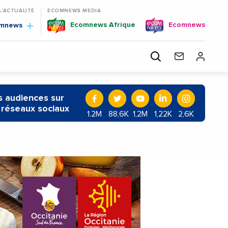
 L'ACTUALITÉ
ECOMNEWS MEDIA
Ecomnews Afrique
Ecomnews
omnews
 audiences sur
 réseaux sociaux
1.2M
88,6K
1,2M
1,22K
2,6K