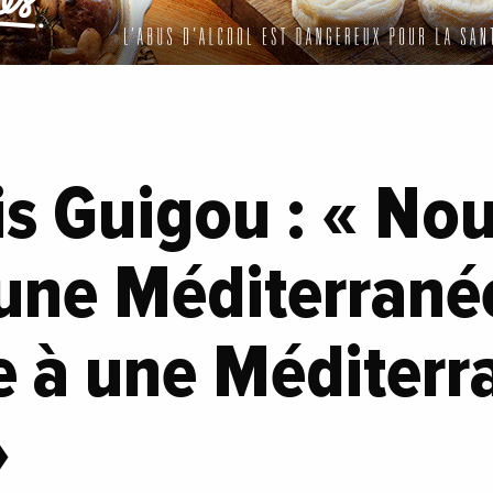
s Guigou : « Nou
’une Méditerrané
e à une Méditerr
»