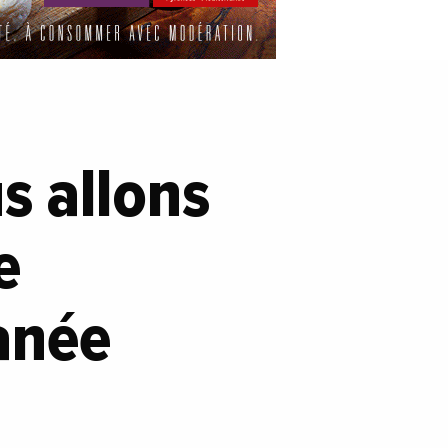
s allons
e
anée