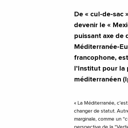
De « cul-de-sac »
devenir le « Mex
puissant axe de
Méditerranée-Eur
francophone, est
l’Institut pour 
méditerranéen (
« La Méditerranée, c’est
changer de statut. Autr
marginale, comme un “cul
perspective de la “Vert