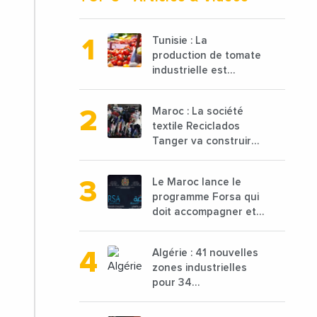
Tunisie : La
production de tomate
industrielle est
attendue à 850 000
tonnes en 2025 en
Maroc : La société
baisse de 15%
textile Reciclados
Tanger va construire
une nouvelle usine de
68 millions de $ pour
Le Maroc lance le
traiter les déchets
programme Forsa qui
textiles
doit accompagner et
financer 10 000
porteurs de projets
Algérie : 41 nouvelles
avec une enveloppe
zones industrielles
de 1,25 milliard de
pour 34
dirhams
départements vont
être lancées