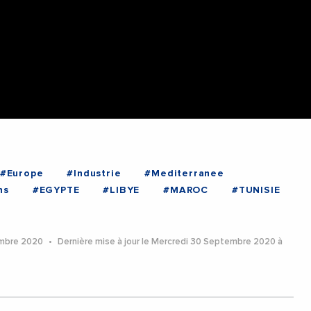
#Europe
#Industrie
#Mediterranee
ns
#EGYPTE
#LIBYE
#MAROC
#TUNISIE
embre 2020
Dernière mise à jour le Mercredi 30 Septembre 2020 à