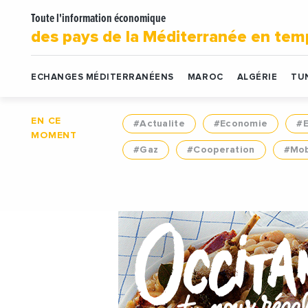
Toute l'information économique
des pays de la Méditerranée en tem
ECHANGES MÉDITERRANÉENS
MAROC
ALGÉRIE
TUN
EN CE
#Actualite
#Economie
#
MOMENT
#Gaz
#Cooperation
#Mob