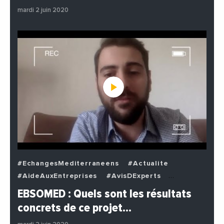
mardi 2 juin 2020
#EchangesMediterraneens
#Actualite
#AideAuxEntreprises
#AvisDExperts
#BuzzNews
#Decideurs
EBSOMED : Quels sont les résultats
#EchangesMediterraneens
#Economie
concrets de ce projet…
#Entreprises
#Institutions
#PhotosEtVideos