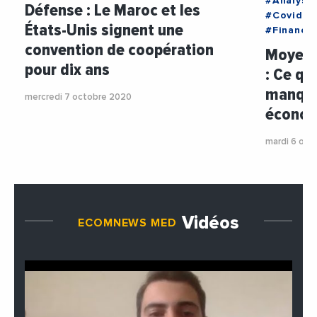
#Analyse
Défense : Le Maroc et les
#Covid19
États-Unis signent une
#Finance
convention de coopération
Moyen-
pour dix ans
: Ce qu'
manquer
mercredi 7 octobre 2020
économ
mardi 6 oct
Vidéos
ECOMNEWS MED