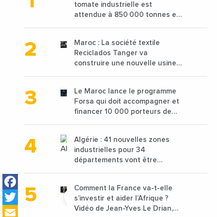
tomate industrielle est
attendue à 850 000 tonnes en
2025 en baisse de 15%
Maroc : La société textile
Reciclados Tanger va
construire une nouvelle usine
de 68 millions de $ pour traiter
les déchets textiles
Le Maroc lance le programme
Forsa qui doit accompagner et
financer 10 000 porteurs de
projets avec une enveloppe de
1,25 milliard de dirhams
Algérie : 41 nouvelles zones
industrielles pour 34
départements vont être
lancées
Facebook
Comment la France va-t-elle
Twitter
s’investir et aider l’Afrique ?
Email
Vidéo de Jean-Yves Le Drian,