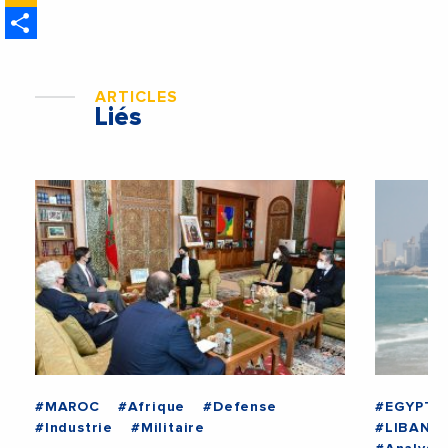
ministre des Affaires
Share
étrangères de la France
ARTICLES
Liés
#MAROC
#Afrique
#Defense
#EGYPTE
#Industrie
#Militaire
#LIBAN