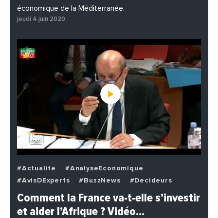
économique de la Méditerranée.
jeudi 4 juin 2020
#Actualite
#AnalyseEconomique
#AvisDExperts
#BuzzNews
#Decideurs
#EchangesMediterraneens
#Economie
Comment la France va-t-elle s’investir
#EnDirectDe
#Institutions
#PhotosEtVideos
et aider l’Afrique ? Vidéo…
#Politique