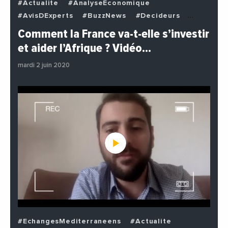
#Actualite
#AnalyseEconomique
#AvisDExperts
#BuzzNews
#Decideurs
#EchangesMediterraneens
#Economie
Comment la France va-t-elle s’investir
#EnDirectDe
#Institutions
#PhotosEtVideos
et aider l’Afrique ? Vidéo…
#Politique
mardi 2 juin 2020
#EchangesMediterraneens
#Actualite