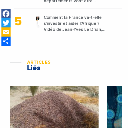
départements vont être
lancées
Facebook
Comment la France va-t-elle
Twitter
s’investir et aider l’Afrique ?
Email
Vidéo de Jean-Yves Le Drian,
ministre des Affaires
Share
étrangères de la France
ARTICLES
Liés