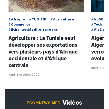
#Afrique
#TUNISIE
#Agriculture
#ALGERIE
#Commerce
#Technol
#EchangesMediterraneens
#VieDesE
Agriculture : La Tunisie veut
Algérie
développer ses exportations
Algérie
vers plusieurs pays d’Afrique
verront
occidentale et d’Afrique
évoluer
centrale
mercredi 13 
jeudi 8 octobre 2020
Vidéos
ECOMNEWS MED