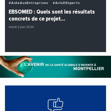
#AideAuxEntreprises
#AvisDExperts
#BuzzNews
#Decideurs
EBSOMED : Quels sont les résultats
#EchangesMediterraneens
#Economie
concrets de ce projet…
#Entreprises
#Institutions
#PhotosEtVideos
mardi 2 juin 2020