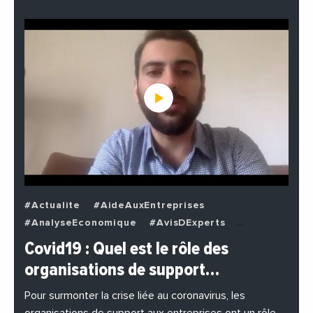
#Actualite
#AideAuxEntreprises
#AnalyseEconomique
#AvisDExperts
#BuzzNews
#Decideurs
Covid19 : Quel est le rôle des
#EchangesMediterraneens
#Economie
organisations de support…
#EnDirectDe
#Entreprises
#Institutions
#PhotosEtVideos
Pour surmonter la crise liée au coronavirus, les
organisations de support aux entreprises ont un rôle