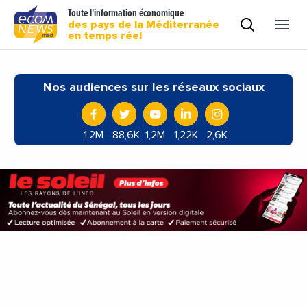
Toute l'information économique
des pays de la Méditerranée
en temps réel
Nos audiences sur les réseaux sociaux
1.2M
88,6K
1,2M
1,22K
2,6K