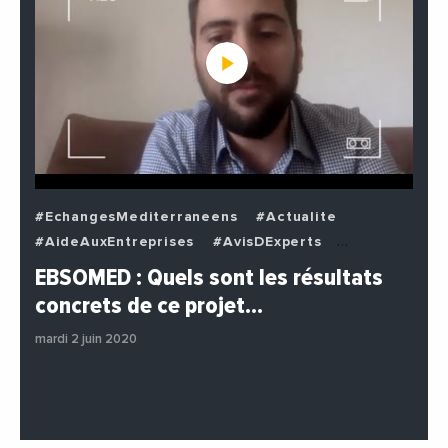
#EchangesMediterraneens
#Actualite
#AideAuxEntreprises
#AvisDExperts
#BuzzNews
#Decideurs
EBSOMED : Quels sont les résultats
#EchangesMediterraneens
#Economie
concrets de ce projet…
#Entreprises
#Institutions
#PhotosEtVideos
mardi 2 juin 2020