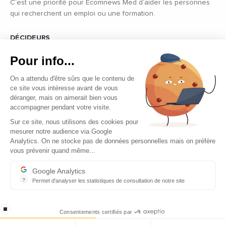
C’est une priorité pour Ecomnews Med d’aider les personnes
qui recherchent un emploi ou une formation.
DÉCIDEURS
Quels sont les décideurs qui font l’actualité économique et
Pour info...
politique des pays du pourtour de la Méditerranée.
On a attendu d'être sûrs que le contenu de
ce site vous intéresse avant de vous
déranger, mais on aimerait bien vous
accompagner pendant votre visite.
Sur ce site, nous utilisons des cookies pour
mesurer notre audience via Google
Copyright © 2026 - Tous droits réservés
Analytics. On ne stocke pas de données personnelles mais on préfère
vous prévenir quand même...
Qui sommes-nous ?
Contact
Google Analytics
?
Permet d'analyser les statistiques de consultation de notre site
Mentions légales
Indispensable pour piloter notre site internet, il permet de mesure
Ecomnews Med recrute
stop loading
Consentements certifiés par