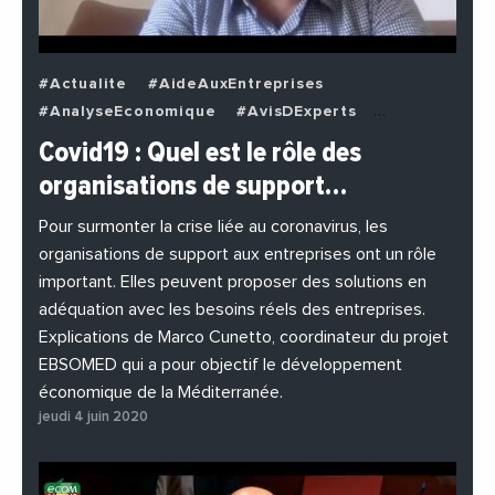
#Actualite
#AideAuxEntreprises
#AnalyseEconomique
#AvisDExperts
#BuzzNews
#Decideurs
Covid19 : Quel est le rôle des
#EchangesMediterraneens
#Economie
organisations de support…
#EnDirectDe
#Entreprises
#Institutions
#PhotosEtVideos
Pour surmonter la crise liée au coronavirus, les
organisations de support aux entreprises ont un rôle
important. Elles peuvent proposer des solutions en
adéquation avec les besoins réels des entreprises.
Explications de Marco Cunetto, coordinateur du projet
EBSOMED qui a pour objectif le développement
économique de la Méditerranée.
jeudi 4 juin 2020