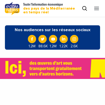
Toute l'information économique
des pays de la Méditerranée
en temps réel
Nos audiences sur les réseaux sociaux
1.2M
88,6K
1,2M
1,22K
2,6K