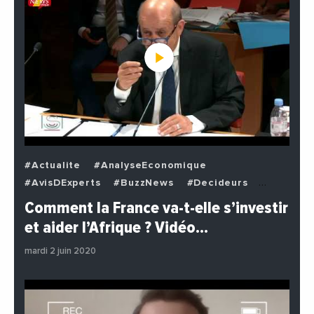
#Actualite
#AnalyseEconomique
#AvisDExperts
#BuzzNews
#Decideurs
#EchangesMediterraneens
#Economie
Comment la France va-t-elle s’investir
#EnDirectDe
#Institutions
#PhotosEtVideos
et aider l’Afrique ? Vidéo…
#Politique
mardi 2 juin 2020