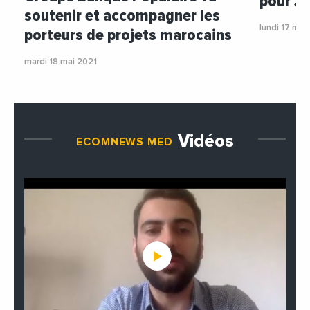
pour 3
soutenir et accompagner les
lundi 17 mai
porteurs de projets marocains
mardi 18 mai 2021
Vidéos
ECOMNEWS MED