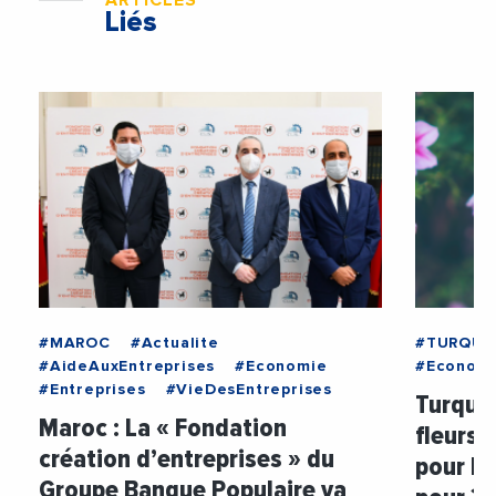
ARTICLES
Liés
#MAROC
#Actualite
#TURQUI
#AideAuxEntreprises
#Economie
#Econom
#Entreprises
#VieDesEntreprises
Turquie
Maroc : La « Fondation
fleurs
création d’entreprises » du
pour la
Groupe Banque Populaire va