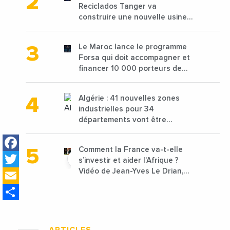
Reciclados Tanger va
construire une nouvelle usine
de 68 millions de $ pour traiter
les déchets textiles
Le Maroc lance le programme
Forsa qui doit accompagner et
financer 10 000 porteurs de
projets avec une enveloppe de
1,25 milliard de dirhams
Algérie : 41 nouvelles zones
industrielles pour 34
départements vont être
lancées
Facebook
Comment la France va-t-elle
Twitter
s’investir et aider l’Afrique ?
Email
Vidéo de Jean-Yves Le Drian,
ministre des Affaires
Share
étrangères de la France