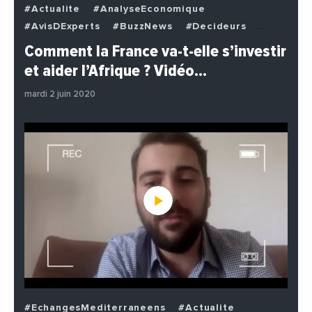
#Actualite
#AnalyseEconomique
#AvisDExperts
#BuzzNews
#Decideurs
#EchangesMediterraneens
#Economie
Comment la France va-t-elle s’investir
#EnDirectDe
#Institutions
#PhotosEtVideos
et aider l’Afrique ? Vidéo…
#Politique
mardi 2 juin 2020
#EchangesMediterraneens
#Actualite