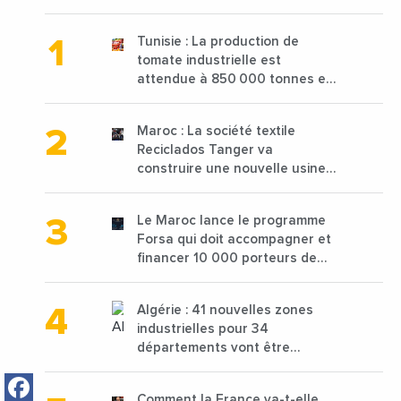
Tunisie : La production de
tomate industrielle est
attendue à 850 000 tonnes en
2025 en baisse de 15%
Maroc : La société textile
Reciclados Tanger va
construire une nouvelle usine
de 68 millions de $ pour traiter
les déchets textiles
Le Maroc lance le programme
Forsa qui doit accompagner et
financer 10 000 porteurs de
projets avec une enveloppe de
1,25 milliard de dirhams
Algérie : 41 nouvelles zones
industrielles pour 34
départements vont être
lancées
Facebook
Comment la France va-t-elle