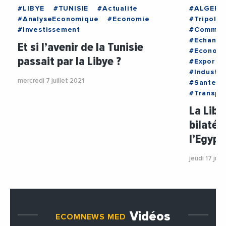
#LIBYE
#TUNISIE
#Actualite
#ALGERIE
#AnalyseEconomique
#Economie
#Tripoli
#Investissement
#Commer
#Echange
Et si l’avenir de la Tunisie
#Econom
passait par la Libye ?
#Exporta
#Industri
mercredi 7 juillet 2021
#Sante
#Transpo
La Liby
bilatér
l’Egypt
jeudi 17 juin
Vidéos
ECOMNEWS MED