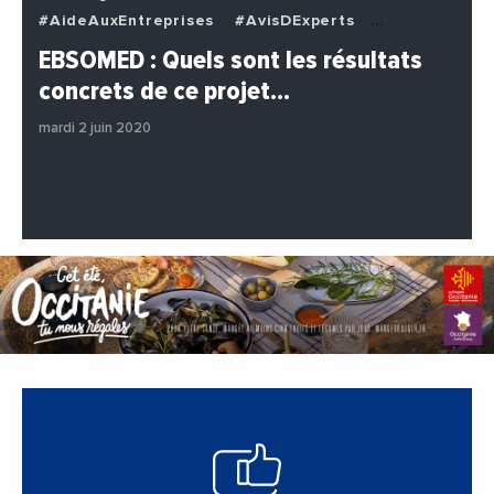
#AideAuxEntreprises
#AvisDExperts
#BuzzNews
#Decideurs
EBSOMED : Quels sont les résultats
#EchangesMediterraneens
#Economie
concrets de ce projet…
#Entreprises
#Institutions
#PhotosEtVideos
mardi 2 juin 2020