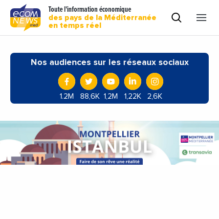
Toute l'information économique
des pays de la Méditerranée
en temps réel
Nos audiences sur les réseaux sociaux
1.2M
88,6K
1,2M
1,22K
2,6K