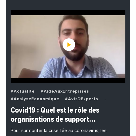
#Actualite
#AideAuxEntreprises
#AnalyseEconomique
#AvisDExperts
#BuzzNews
#Decideurs
Covid19 : Quel est le rôle des
#EchangesMediterraneens
#Economie
organisations de support…
#EnDirectDe
#Entreprises
#Institutions
#PhotosEtVideos
Pour surmonter la crise liée au coronavirus, les