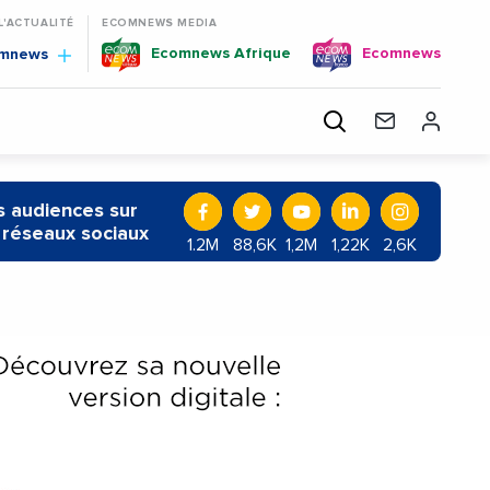
 L'ACTUALITÉ
ECOMNEWS MEDIA
Ecomnews Afrique
Ecomnews
omnews
 audiences sur
 réseaux sociaux
1.2M
88,6K
1,2M
1,22K
2,6K