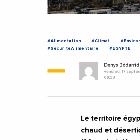
#Alimentation
#Climat
#Enviro
#SecuriteAlimentaire
#EGYPTE
Denys Bédarrid
vendredi 17 septe
09:33
Le territoire égy
chaud et déserti