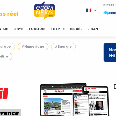
FILTRER
My
ps réel
Ec
ISIE
LIBYE
TURQUIE
ÉGYPTE
ISRAËL
LIBAN
Europe
#Numerique
#Energie
Nos
les
ilite