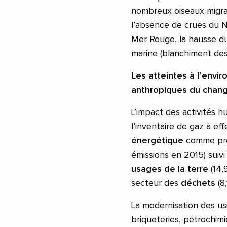
nombreux oiseaux migrat
l’absence de crues du Ni
Mer Rouge, la hausse du 
marine (blanchiment des
Les atteintes à l’
envir
anthropiques du chang
L’impact des activités h
l’inventaire de gaz à ef
énergétique
comme pre
émissions en 2015) suiv
usages de la terre
(14,
secteur des
déchets
(8
La modernisation des usi
briqueteries, pétrochimi