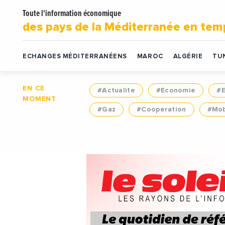
Toute l'information économique
des pays de la Méditerranée en tem
ECHANGES MÉDITERRANÉENS
MAROC
ALGÉRIE
TUN
EN CE
#Actualite
#Economie
#
MOMENT
#Gaz
#Cooperation
#Mob