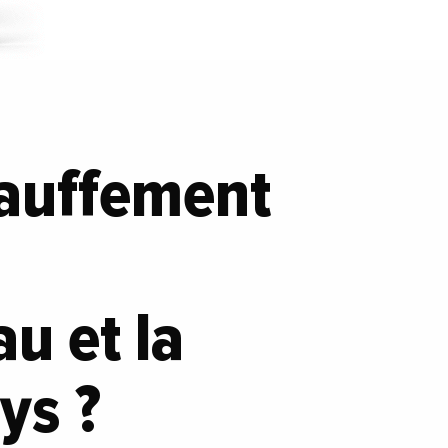
hauffement
u et la
ys ?