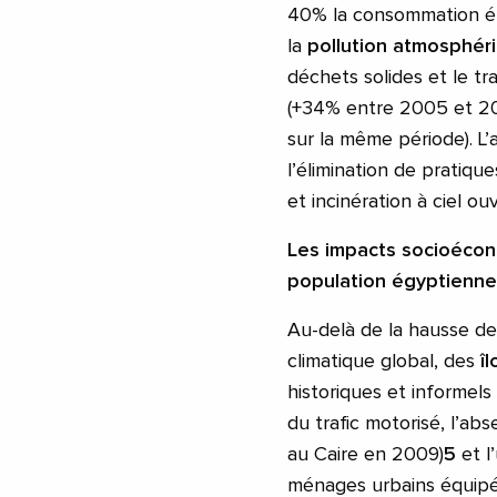
40% la consommation éne
la
pollution atmosphér
déchets solides et le t
(+34% entre 2005 et 20
sur la même période). L’
l’élimination de pratiq
et incinération à ciel ou
Les impacts socio
écon
population égyptienne
Au-delà de la hausse de
climatique global, des
î
historiques et informels
du trafic motorisé, l’a
au Caire en 2009)
5
et l
ménages urbains équipés