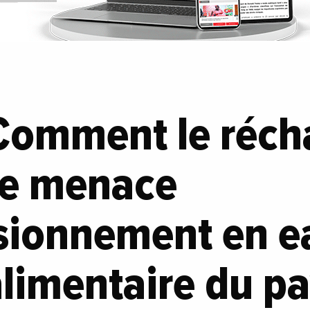
 Comment le réc
ue menace
sionnement en ea
alimentaire du pa