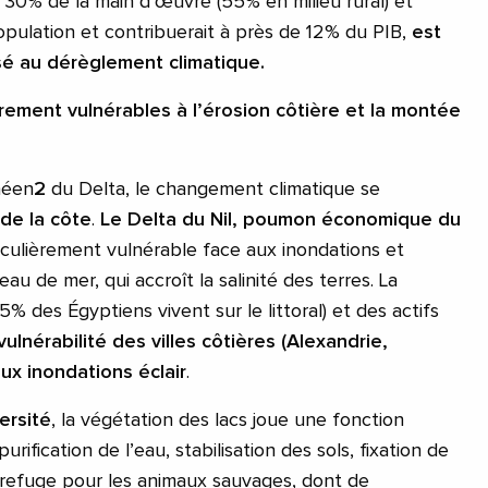
 30% de la main d’œuvre (55% en milieu rural) et
opulation et contribuerait à près de 12% du PIB,
est
sé au dérèglement climatique.
èrement vulnérables à l’érosion côtière et la montée
anéen
2
du Delta, le changement climatique se
 de la côte
.
Le Delta du Nil, poumon économique du
iculièrement vulnérable face aux inondations et
’eau de mer, qui accroît la salinité des terres. La
5% des Égyptiens vivent sur le littoral) et des actifs
vulnérabilité des villes côtières (Alexandrie,
aux
inondations éclair
.
ersité
, la végétation des lacs joue une fonction
rification de l’eau, stabilisation des sols, fixation de
n refuge pour les animaux sauvages, dont de