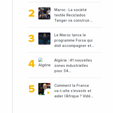
attendue à 850 000
tonnes en 2025 en
Maroc : La société
baisse de 15%
textile Reciclados
Tanger va construire
une nouvelle usine de
68 millions de $ pour
Le Maroc lance le
traiter les déchets
programme Forsa qui
textiles
doit accompagner et
financer 10 000
porteurs de projets
Algérie : 41 nouvelles
avec une enveloppe
zones industrielles
de 1,25 milliard de
pour 34
dirhams
départements vont
être lancées
Comment la France
va-t-elle s’investir et
aider l’Afrique ? Vidéo
de Jean-Yves Le
Drian, ministre des
Affaires étrangères