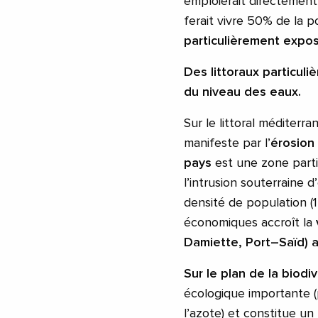
emploierait directement
ferait vivre 50% de la p
particulièrement expo
Des littoraux particuli
du niveau des eaux.
Sur le littoral méditerr
manifeste par l’
érosion
pays
est une zone part
l’intrusion souterraine d
densité de population (1
économiques accroît la
Damiette, Port
–
Saïd) 
Sur le plan de la biodiv
écologique importante (pu
l’azote) et constitue u