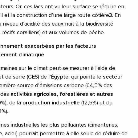
eurs. Or, ces lacs ont vu leur surface se réduire en
l et la construction d’une large route côtière
3
. En
niveau d’acidité des eaux nuit à la biodiversité
 récifs coralliens) et aux volumes de pêche.
onnement exacerbées par les
facteurs
ement climatique
umaines sur le climat peut se mesurer à l’aide de
fet de serre (GES) de l’Égypte, qui pointe le
secteur
mière source d’émissions carbone (64,5% des
i des
activités agricoles, forestières et autres
9%), de la
production industrielle
(12,5%) et du
,1%).
nes industrielles les plus polluantes (cimenteries,
e, acier) pourrait permettre à elle seule de réduire de