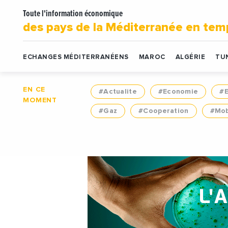
Toute l'information économique
des pays de la Méditerranée en tem
ECHANGES MÉDITERRANÉENS
MAROC
ALGÉRIE
TUN
EN CE
#Actualite
#Economie
#
MOMENT
#Gaz
#Cooperation
#Mob