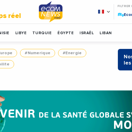
FILTRER
My
ps réel
Ec
ISIE
LIBYE
TURQUIE
ÉGYPTE
ISRAËL
LIBAN
Europe
#Numerique
#Energie
Nos
les
ilite