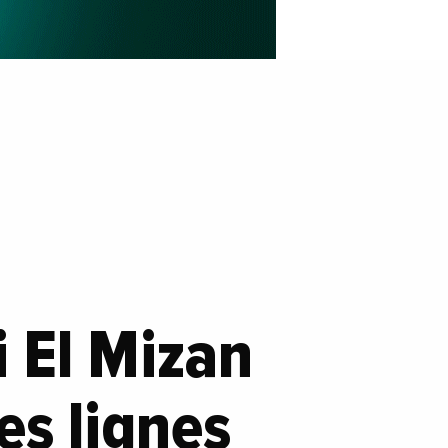
i El Mizan
es lignes