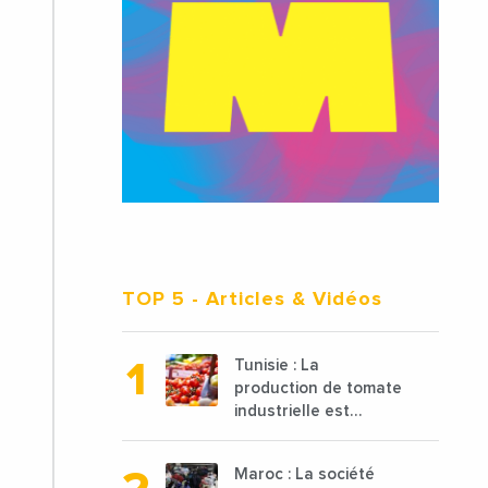
TOP 5
- Articles & Vidéos
Tunisie : La
production de tomate
industrielle est
attendue à 850 000
tonnes en 2025 en
Maroc : La société
baisse de 15%