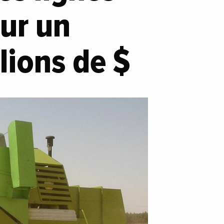
ur un
lions de $