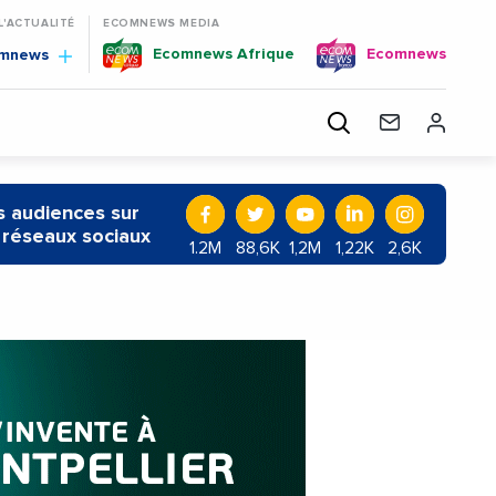
 L'ACTUALITÉ
ECOMNEWS MEDIA
Ecomnews Afrique
Ecomnews
omnews
 audiences sur
 réseaux sociaux
1.2M
88,6K
1,2M
1,22K
2,6K