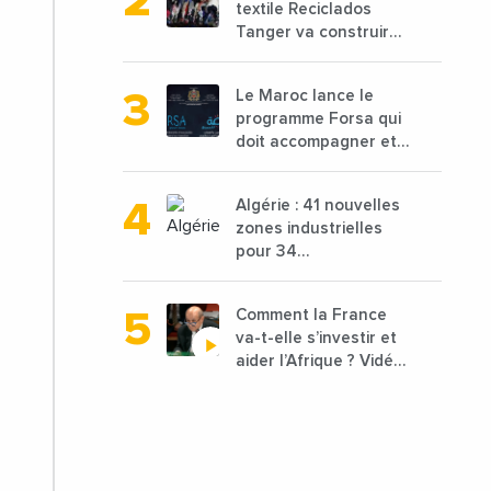
textile Reciclados
Tanger va construire
une nouvelle usine de
68 millions de $ pour
Le Maroc lance le
traiter les déchets
programme Forsa qui
textiles
doit accompagner et
financer 10 000
porteurs de projets
Algérie : 41 nouvelles
avec une enveloppe
zones industrielles
de 1,25 milliard de
pour 34
dirhams
départements vont
être lancées
Comment la France
va-t-elle s’investir et
aider l’Afrique ? Vidéo
de Jean-Yves Le
Drian, ministre des
Affaires étrangères
de la France