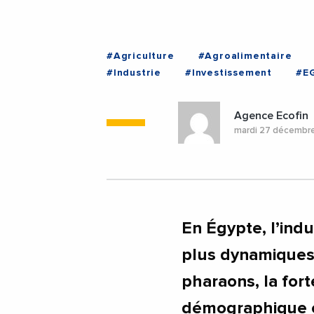
#Agriculture
#Agroalimentaire
#Industrie
#Investissement
#E
Agence Ecofin
mardi 27 décembr
En Égypte, l’indu
plus dynamiques 
pharaons, la for
démographique c