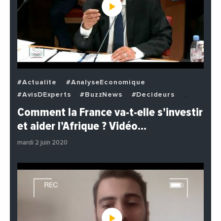
#Actualite
#AnalyseEconomique
#AvisDExperts
#BuzzNews
#Decideurs
#EchangesMediterraneens
#Economie
Comment la France va-t-elle s’investir
#EnDirectDe
#Institutions
#PhotosEtVideos
et aider l’Afrique ? Vidéo…
#Politique
mardi 2 juin 2020