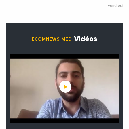
vendredi 23
Vidéos
ECOMNEWS MED