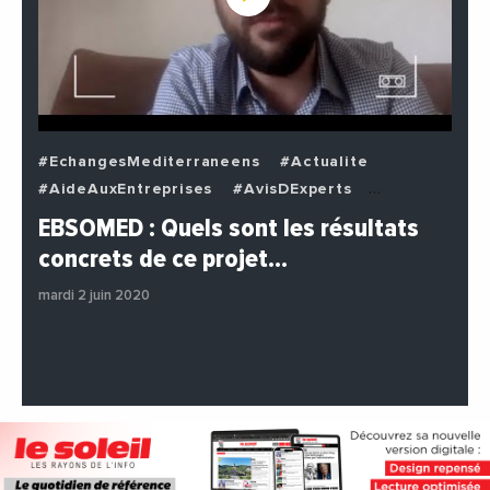
#EchangesMediterraneens
#Actualite
#AideAuxEntreprises
#AvisDExperts
#BuzzNews
#Decideurs
EBSOMED : Quels sont les résultats
#EchangesMediterraneens
#Economie
concrets de ce projet…
#Entreprises
#Institutions
#PhotosEtVideos
mardi 2 juin 2020