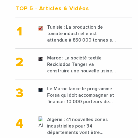
TOP 5
- Articles & Vidéos
Tunisie : La production de
tomate industrielle est
attendue à 850 000 tonnes en
2025 en baisse de 15%
Maroc : La société textile
Reciclados Tanger va
construire une nouvelle usine
de 68 millions de $ pour traiter
les déchets textiles
Le Maroc lance le programme
Forsa qui doit accompagner et
financer 10 000 porteurs de
projets avec une enveloppe de
1,25 milliard de dirhams
Algérie : 41 nouvelles zones
industrielles pour 34
départements vont être