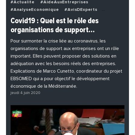
#Actualite
#AideAuxEntreprises
#AnalyseEconomique
#AvisDExperts
#BuzzNews
#Decideurs
Covid19 : Quel est le rôle des
#EchangesMediterraneens
#Economie
organisations de support…
#EnDirectDe
#Entreprises
#Institutions
#PhotosEtVideos
Pour surmonter la crise liée au coronavirus, les
organisations de support aux entreprises ont un rôle
important. Elles peuvent proposer des solutions en
adéquation avec les besoins réels des entreprises.
Explications de Marco Cunetto, coordinateur du projet
EBSOMED qui a pour objectif le développement
économique de la Méditerranée.
jeudi 4 juin 2020