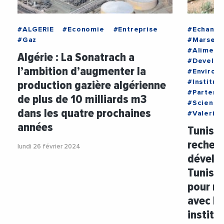
#ALGERIE
#Economie
#Entreprise
#Echange
#Gaz
#Marseill
#Aliment
Algérie : La Sonatrach a
#Develop
l’ambition d’augmenter la
#Environ
production gazière algérienne
#Institu
#Partenar
de plus de 10 milliards m3
#Science
dans les quatre prochaines
#ValerieV
années
Tunisie 
recherc
lundi 26 février 2024
dévelo
Tunisie
pour re
avec le
institu