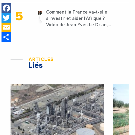
lancées
Facebook
Comment la France va-t-elle
Twitter
s’investir et aider l’Afrique ?
Email
Vidéo de Jean-Yves Le Drian,
ministre des Affaires
Share
étrangères de la France
ARTICLES
Liés