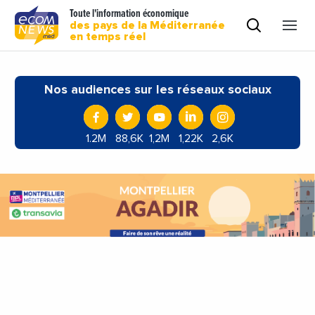
Toute l'information économique
des pays de la Méditerranée
en temps réel
Nos audiences sur les réseaux sociaux
1.2M
88,6K
1,2M
1,22K
2,6K