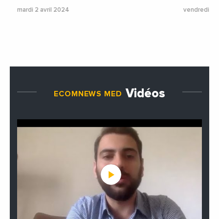
mardi 2 avril 2024
vendredi 2
Vidéos
ECOMNEWS MED