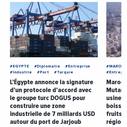
#EGYPTE
#Diplomatie
#Entreprise
#MAROC
#Industrie
#Port
#Turquie
#Entrepri
L’Égypte annonce la signature
Maroc :
d’un protocole d’accord avec
Mutandi
le groupe turc DOGUS pour
usine d
construire une zone
boisson
industrielle de 7 milliards USD
fruits 
autour du port de Jarjoub
région