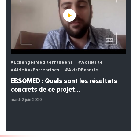
#EchangesMediterraneens
#Actualite
#AideAuxEntreprises
#AvisDExperts
#BuzzNews
#Decideurs
EBSOMED : Quels sont les résultats
#EchangesMediterraneens
#Economie
concrets de ce projet…
#Entreprises
#Institutions
#PhotosEtVideos
mardi 2 juin 2020