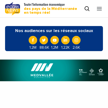
Toute l'information économique
des pays de la Méditerranée
en temps réel
Nos audiences sur les réseaux sociaux
1.2M
88,6K
1,2M
1,22K
2,6K