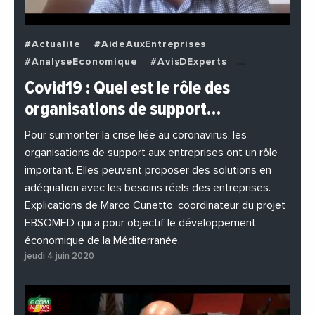
#Actualite
#AideAuxEntreprises
#AnalyseEconomique
#AvisDExperts
#BuzzNews
#Decideurs
Covid19 : Quel est le rôle des
#EchangesMediterraneens
#Economie
organisations de support…
#EnDirectDe
#Entreprises
#Institutions
#PhotosEtVideos
Pour surmonter la crise liée au coronavirus, les
organisations de support aux entreprises ont un rôle
important. Elles peuvent proposer des solutions en
adéquation avec les besoins réels des entreprises.
Explications de Marco Cunetto, coordinateur du projet
EBSOMED qui a pour objectif le développement
économique de la Méditerranée.
jeudi 4 juin 2020