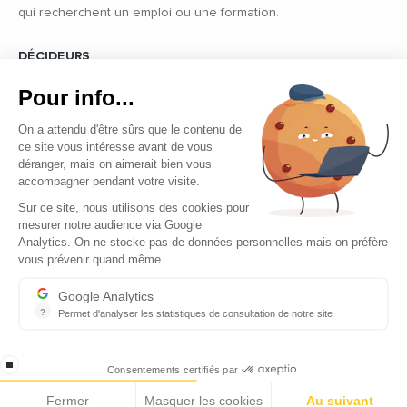
qui recherchent un emploi ou une formation.
DÉCIDEURS
Quels sont les décideurs qui font l’actualité économique et
Pour info...
politique des pays du pourtour de la Méditerranée.
On a attendu d'être sûrs que le contenu de
ce site vous intéresse avant de vous
déranger, mais on aimerait bien vous
accompagner pendant votre visite.
Sur ce site, nous utilisons des cookies pour
mesurer notre audience via Google
Copyright © 2026 - Tous droits réservés
Analytics. On ne stocke pas de données personnelles mais on préfère
vous prévenir quand même...
Qui sommes-nous ?
Contact
Google Analytics
?
Permet d'analyser les statistiques de consultation de notre site
Mentions légales
Indispensable pour piloter notre site internet, il permet de mesure
Ecomnews Med recrute
stop loading
Consentements certifiés par
Fermer
Masquer les cookies
Au suivant