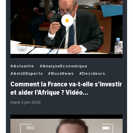
#Actualite
#AnalyseEconomique
#AvisDExperts
#BuzzNews
#Decideurs
#EchangesMediterraneens
#Economie
Comment la France va-t-elle s’investir
#EnDirectDe
#Institutions
#PhotosEtVideos
et aider l’Afrique ? Vidéo…
#Politique
mardi 2 juin 2020