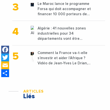
Le Maroc lance le programme
Forsa qui doit accompagner et
financer 10 000 porteurs de
projets avec une enveloppe de
1,25 milliard de dirhams
Algérie : 41 nouvelles zones
industrielles pour 34
départements vont être
lancées
Facebook
Comment la France va-t-elle
Twitter
s’investir et aider l’Afrique ?
Email
Vidéo de Jean-Yves Le Drian,
ministre des Affaires
Share
étrangères de la France
ARTICLES
Liés