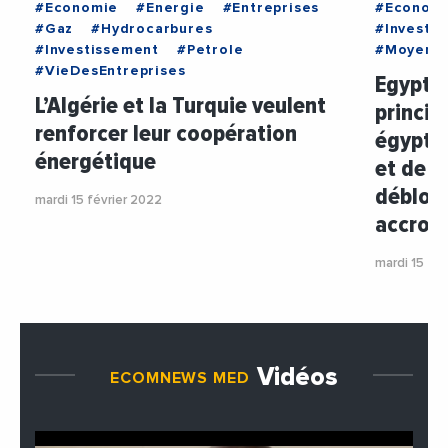
#Economie
#Energie
#Entreprises
#Econom
#Gaz
#Hydrocarbures
#Investi
#Investissement
#Petrole
#MoyenOr
#VieDesEntreprises
Egypte 
L’Algérie et la Turquie veulent
princip
renforcer leur coopération
égyptie
énergétique
et de j
débloqu
mardi 15 février 2022
accroit
mardi 15 fév
Vidéos
ECOMNEWS MED