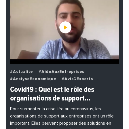
#Actualite
#AideAuxEntreprises
#AnalyseEconomique
#AvisDExperts
#BuzzNews
#Decideurs
Covid19 : Quel est le rôle des
#EchangesMediterraneens
#Economie
organisations de support…
#EnDirectDe
#Entreprises
#Institutions
#PhotosEtVideos
Pour surmonter la crise liée au coronavirus, les
organisations de support aux entreprises ont un rôle
important. Elles peuvent proposer des solutions en