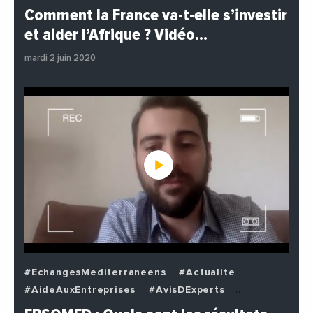
#EchangesMediterraneens
#Economie
Comment la France va-t-elle s’investir
#EnDirectDe
#Institutions
#PhotosEtVideos
et aider l’Afrique ? Vidéo…
#Politique
mardi 2 juin 2020
#EchangesMediterraneens
#Actualite
#AideAuxEntreprises
#AvisDExperts
#BuzzNews
#Decideurs