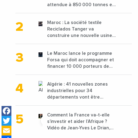
attendue à 850 000 tonnes en
2025 en baisse de 15%
Maroc : La société textile
Reciclados Tanger va
construire une nouvelle usine
de 68 millions de $ pour traiter
les déchets textiles
Le Maroc lance le programme
Forsa qui doit accompagner et
financer 10 000 porteurs de
projets avec une enveloppe de
1,25 milliard de dirhams
Algérie : 41 nouvelles zones
industrielles pour 34
départements vont être
lancées
Facebook
Comment la France va-t-elle
Twitter
s’investir et aider l’Afrique ?
Email
Vidéo de Jean-Yves Le Drian,
ministre des Affaires