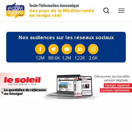
Toute l'information économique
des pays de la Méditerranée
en temps réel
Nos audiences sur les réseaux sociaux
1.2M
88,6K
1,2M
1,22K
2,6K