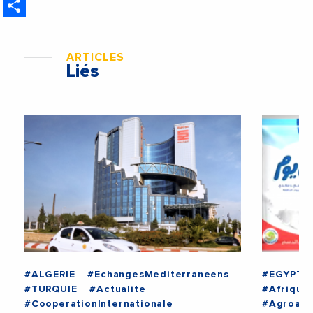
Share
étrangères de la France
ARTICLES
Liés
#ALGERIE
#EchangesMediterraneens
#EGYPTE
#TURQUIE
#Actualite
#Afrique
#CooperationInternationale
#Agroali