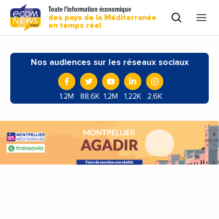
Toute l'information économique
des pays de la Méditerranée
en temps réel
Nos audiences sur les réseaux sociaux
1.2M
88,6K
1,2M
1,22K
2,6K