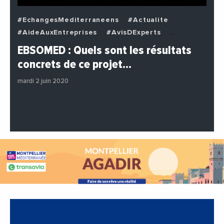
#EchangesMediterraneens
#Actualite
#AideAuxEntreprises
#AvisDExperts
#BuzzNews
#Decideurs
EBSOMED : Quels sont les résultats
#EchangesMediterraneens
#Economie
concrets de ce projet…
#Entreprises
#Institutions
#PhotosEtVideos
mardi 2 juin 2020