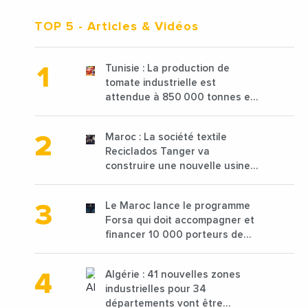
TOP 5
- Articles & Vidéos
Tunisie : La production de
tomate industrielle est
attendue à 850 000 tonnes en
2025 en baisse de 15%
Maroc : La société textile
Reciclados Tanger va
construire une nouvelle usine
de 68 millions de $ pour traiter
les déchets textiles
Le Maroc lance le programme
Forsa qui doit accompagner et
financer 10 000 porteurs de
projets avec une enveloppe de
1,25 milliard de dirhams
Algérie : 41 nouvelles zones
industrielles pour 34
départements vont être