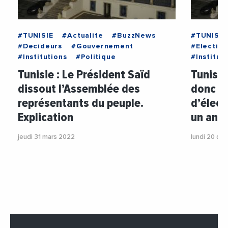
#TUNISIE
#Actualite
#BuzzNews
#TUNISIE
#Decideurs
#Gouvernement
#Election
#Institutions
#Politique
#Institut
Tunisie : Le Président Saïd
Tunisie
dissout l’Assemblée des
donc ge
représentants du peuple.
d’élect
Explication
un an
jeudi 31 mars 2022
lundi 20 dé