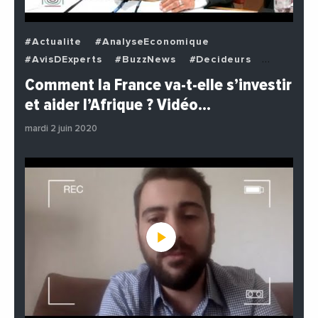
#Actualite
#AnalyseEconomique
#AvisDExperts
#BuzzNews
#Decideurs
#EchangesMediterraneens
#Economie
Comment la France va-t-elle s’investir
#EnDirectDe
#Institutions
#PhotosEtVideos
et aider l’Afrique ? Vidéo…
#Politique
mardi 2 juin 2020