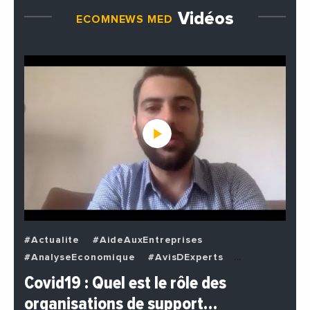
Vidéos
ECOMNEWS MED
#Actualite
#AideAuxEntreprises
#AnalyseEconomique
#AvisDExperts
#BuzzNews
#Decideurs
Covid19 : Quel est le rôle des
#EchangesMediterraneens
#Economie
organisations de support…
#EnDirectDe
#Entreprises
#Institutions