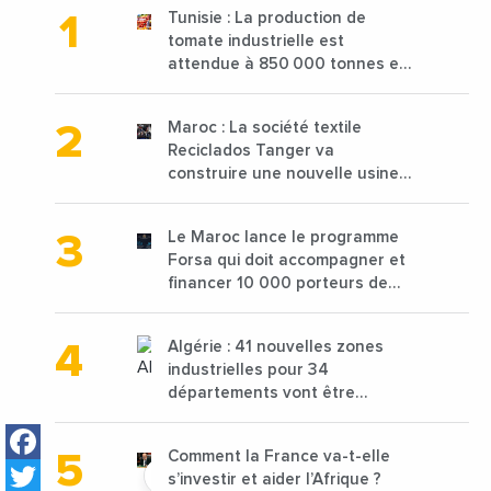
Tunisie : La production de
tomate industrielle est
attendue à 850 000 tonnes en
2025 en baisse de 15%
Maroc : La société textile
Reciclados Tanger va
construire une nouvelle usine
de 68 millions de $ pour traiter
les déchets textiles
Le Maroc lance le programme
Forsa qui doit accompagner et
financer 10 000 porteurs de
projets avec une enveloppe de
1,25 milliard de dirhams
Algérie : 41 nouvelles zones
industrielles pour 34
départements vont être
lancées
Facebook
Comment la France va-t-elle
Twitter
s’investir et aider l’Afrique ?