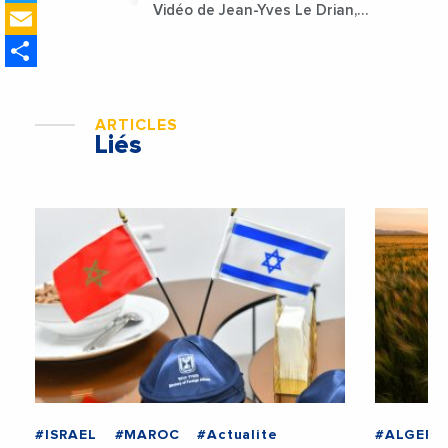
Email
Vidéo de Jean-Yves Le Drian,
ministre des Affaires
Share
étrangères de la France
ARTICLES
Liés
#ISRAEL
#MAROC
#Actualite
#ALGERIE