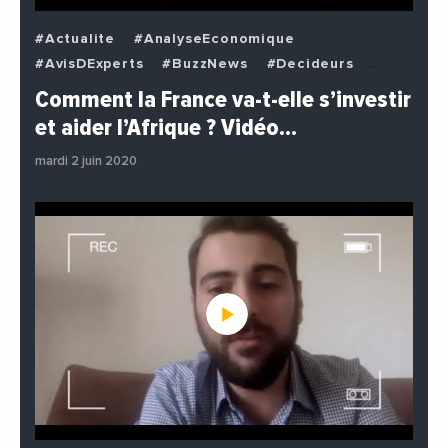
#Actualite
#AnalyseEconomique
#AvisDExperts
#BuzzNews
#Decideurs
#EchangesMediterraneens
#Economie
Comment la France va-t-elle s’investir
#EnDirectDe
#Institutions
#PhotosEtVideos
et aider l’Afrique ? Vidéo…
#Politique
mardi 2 juin 2020