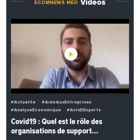
Vidéos
ECOMNEWS MED
#Actualite
#AideAuxEntreprises
#AnalyseEconomique
#AvisDExperts
#BuzzNews
#Decideurs
Covid19 : Quel est le rôle des
#EchangesMediterraneens
#Economie
organisations de support…
#EnDirectDe
#Entreprises
#Institutions