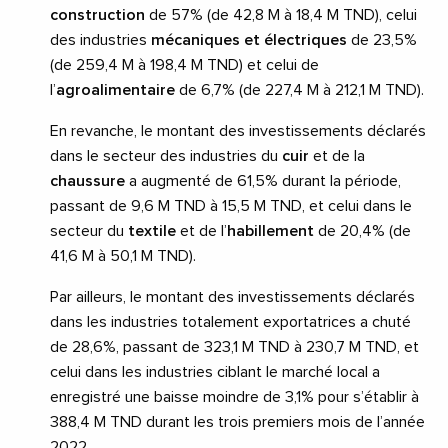
construction
de 57% (de 42,8 M à 18,4 M TND), celui
des industries
mécaniques et électriques
de 23,5%
(de 259,4 M à 198,4 M TND) et celui de
l’
agroalimentaire
de 6,7% (de 227,4 M à 212,1 M TND).
En revanche, le montant des investissements déclarés
dans le secteur des industries du
cuir
et de la
chaussure
a augmenté de 61,5% durant la période,
passant de 9,6 M TND à 15,5 M TND, et celui dans le
secteur du
textile
et de l’
habillement
de 20,4% (de
41,6 M à 50,1 M TND).
Par ailleurs, le montant des investissements déclarés
dans les industries totalement exportatrices a chuté
de 28,6%, passant de 323,1 M TND à 230,7 M TND, et
celui dans les industries ciblant le marché local a
enregistré une baisse moindre de 3,1% pour s’établir à
388,4 M TND durant les trois premiers mois de l’année
2022.