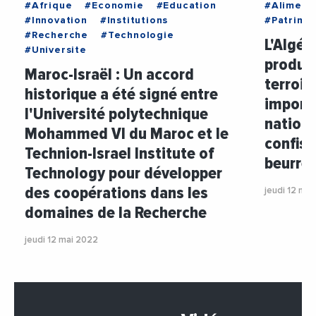
#Afrique
#Economie
#Education
#Aliment
#Innovation
#Institutions
#Patrimo
#Recherche
#Technologie
L'Algér
#Universite
produit
Maroc-Israël : Un accord
terroir
historique a été signé entre
importa
l'Université polytechnique
nationa
Mohammed VI du Maroc et le
confiser
Technion-Israel Institute of
beurre 
Technology pour développer
des coopérations dans les
jeudi 12 ma
domaines de la Recherche
jeudi 12 mai 2022