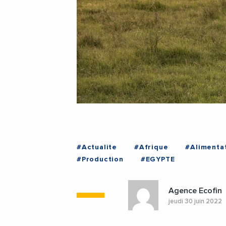
#Actualite
#Afrique
#Alimenta
#Production
#EGYPTE
Agence Ecofin
jeudi 30 juin 2022