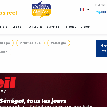
FILTRER
My
ps réel
Ec
ISIE
LIBYE
TURQUIE
ÉGYPTE
ISRAËL
LIBAN
Europe
#Numerique
#Energie
Nos
les
ilite