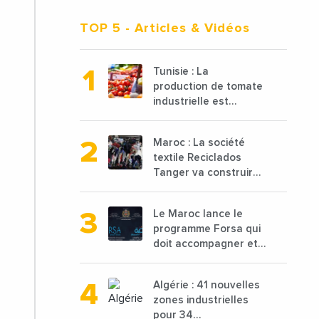
TOP 5
- Articles & Vidéos
Tunisie : La
production de tomate
industrielle est
attendue à 850 000
tonnes en 2025 en
Maroc : La société
baisse de 15%
textile Reciclados
Tanger va construire
une nouvelle usine de
68 millions de $ pour
Le Maroc lance le
traiter les déchets
programme Forsa qui
textiles
doit accompagner et
financer 10 000
porteurs de projets
Algérie : 41 nouvelles
avec une enveloppe
zones industrielles
de 1,25 milliard de
pour 34
dirhams