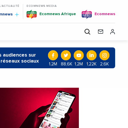
 L'ACTUALITÉ
ECOMNEWS MEDIA
Ecomnews Afrique
Ecomnews
omnews
 audiences sur
 réseaux sociaux
1.2M
88,6K
1,2M
1,22K
2,6K