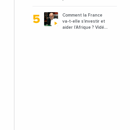
départements vont
être lancées
Comment la France
va-t-elle s’investir et
aider l’Afrique ? Vidéo
de Jean-Yves Le
Drian, ministre des
Affaires étrangères
de la France