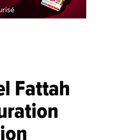
el Fattah
guration
ion