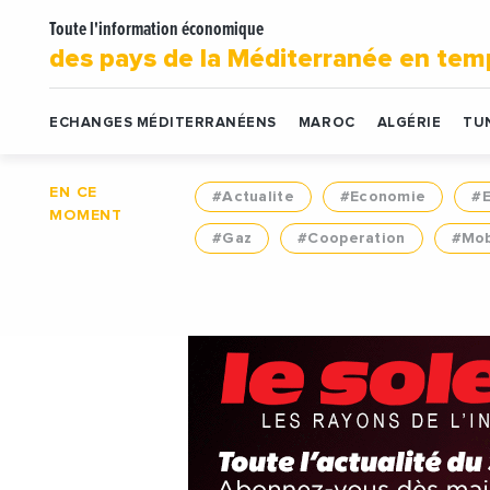
Toute l'information économique
des pays de la Méditerranée en tem
ECHANGES MÉDITERRANÉENS
MAROC
ALGÉRIE
TUN
EN CE
#Actualite
#Economie
#
MOMENT
#Gaz
#Cooperation
#Mob