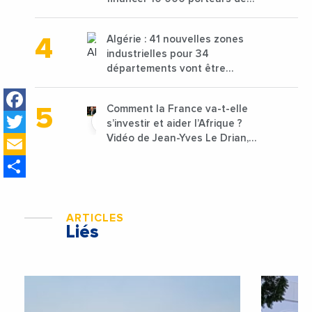
projets avec une enveloppe de
1,25 milliard de dirhams
Algérie : 41 nouvelles zones
industrielles pour 34
départements vont être
lancées
Facebook
Comment la France va-t-elle
Twitter
s’investir et aider l’Afrique ?
Email
Vidéo de Jean-Yves Le Drian,
ministre des Affaires
Share
étrangères de la France
ARTICLES
Liés