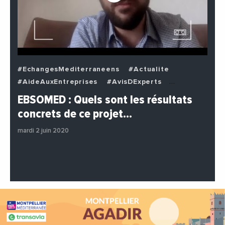
#EchangesMediterraneens
#Actualite
#AideAuxEntreprises
#AvisDExperts
#BuzzNews
#Decideurs
EBSOMED : Quels sont les résultats
#EchangesMediterraneens
#Economie
concrets de ce projet…
#Entreprises
#Institutions
#PhotosEtVideos
mardi 2 juin 2020