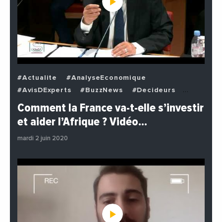
#Actualite
#AnalyseEconomique
#AvisDExperts
#BuzzNews
#Decideurs
#EchangesMediterraneens
#Economie
Comment la France va-t-elle s’investir
#EnDirectDe
#Institutions
#PhotosEtVideos
et aider l’Afrique ? Vidéo…
#Politique
mardi 2 juin 2020