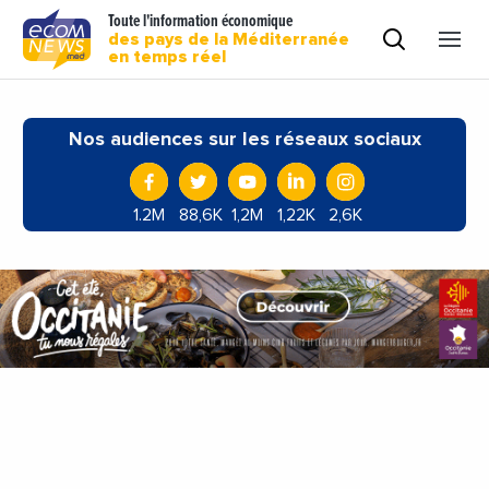
Toute l'information économique
des pays de la Méditerranée
en temps réel
Nos audiences sur les réseaux sociaux
1.2M
88,6K
1,2M
1,22K
2,6K