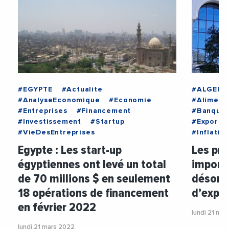
#EGYPTE
#Actualite
#ALGERIE
#AnalyseEconomique
#Economie
#Aliment
#Entreprises
#Financement
#Banque
#Investissement
#Startup
#Exporta
#VieDesEntreprises
#Inflatio
Egypte : Les start-up
Les pr
égyptiennes ont levé un total
importé
de 70 millions $ en seulement
désorma
18 opérations de financement
d’expo
en février 2022
lundi 21 ma
lundi 21 mars 2022