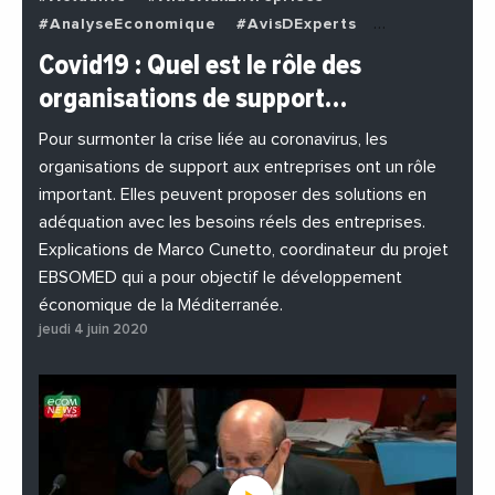
#AnalyseEconomique
#AvisDExperts
#BuzzNews
#Decideurs
Covid19 : Quel est le rôle des
#EchangesMediterraneens
#Economie
organisations de support…
#EnDirectDe
#Entreprises
#Institutions
#PhotosEtVideos
Pour surmonter la crise liée au coronavirus, les
organisations de support aux entreprises ont un rôle
important. Elles peuvent proposer des solutions en
adéquation avec les besoins réels des entreprises.
Explications de Marco Cunetto, coordinateur du projet
EBSOMED qui a pour objectif le développement
économique de la Méditerranée.
jeudi 4 juin 2020