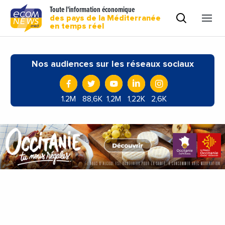
Toute l'information économique
des pays de la Méditerranée
en temps réel
Nos audiences sur les réseaux sociaux
1.2M
88,6K
1,2M
1,22K
2,6K