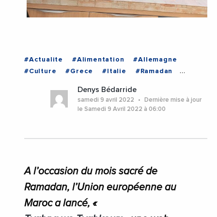
#Actualite
#Alimentation
#Allemagne
#Culture
#Grece
#Italie
#Ramadan
#UnionEuropeenne
Denys Bédarride
#EchangesMediterraneens
#Europe
samedi 9 avril 2022
Dernière mise à jour
#France
#MAROC
le Samedi 9 Avril 2022 à 06:00
A l’occasion du mois sacré de
Ramadan, l’Union européenne au
Maroc a lancé, «