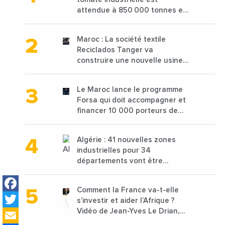
attendue à 850 000 tonnes en
2025 en baisse de 15%
Maroc : La société textile
Reciclados Tanger va
construire une nouvelle usine
de 68 millions de $ pour traiter
les déchets textiles
Le Maroc lance le programme
Forsa qui doit accompagner et
financer 10 000 porteurs de
projets avec une enveloppe de
1,25 milliard de dirhams
Algérie : 41 nouvelles zones
industrielles pour 34
départements vont être
lancées
Facebook
Comment la France va-t-elle
Twitter
s’investir et aider l’Afrique ?
Email
Vidéo de Jean-Yves Le Drian,
ministre des Affaires