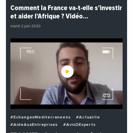
#EchangesMediterraneens
#Economie
Comment la France va-t-elle s’investir
#EnDirectDe
#Institutions
#PhotosEtVideos
et aider l’Afrique ? Vidéo…
#Politique
mardi 2 juin 2020
#EchangesMediterraneens
#Actualite
#AideAuxEntreprises
#AvisDExperts
#BuzzNews
#Decideurs