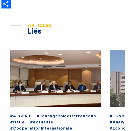
Share
étrangères de la France
ARTICLES
Liés
#ALGERIE
#EchangesMediterraneens
#TUNISIE
#Italie
#Actualite
#Analyse
#CooperationInternationale
#Econom