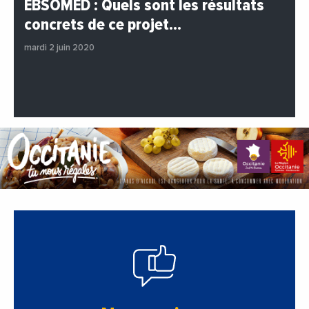
EBSOMED : Quels sont les résultats
#EchangesMediterraneens
#Economie
concrets de ce projet…
#Entreprises
#Institutions
#PhotosEtVideos
mardi 2 juin 2020