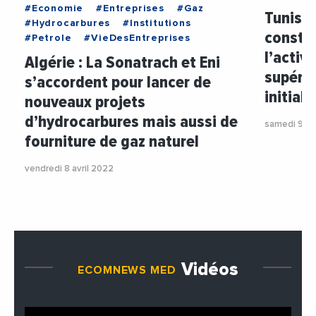
#Economie
#Entreprises
#Gaz
Tunisie
#Hydrocarbures
#Institutions
consta
#Petrole
#VieDesEntreprises
l’activ
Algérie : La Sonatrach et Eni
supérie
s’accordent pour lancer de
initiale
nouveaux projets
d’hydrocarbures mais aussi de
samedi 9 av
fourniture de gaz naturel
vendredi 8 avril 2022
Vidéos
ECOMNEWS MED