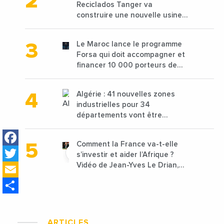
Reciclados Tanger va
construire une nouvelle usine
de 68 millions de $ pour traiter
les déchets textiles
Le Maroc lance le programme
Forsa qui doit accompagner et
financer 10 000 porteurs de
projets avec une enveloppe de
1,25 milliard de dirhams
Algérie : 41 nouvelles zones
industrielles pour 34
départements vont être
lancées
Facebook
Comment la France va-t-elle
Twitter
s’investir et aider l’Afrique ?
Email
Vidéo de Jean-Yves Le Drian,
ministre des Affaires
Share
étrangères de la France
ARTICLES