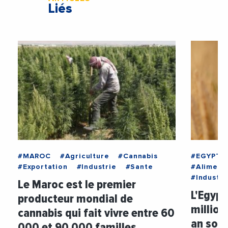
Liés
#MAROC
#Agriculture
#Cannabis
#EGYPTE
#Exportation
#Industrie
#Sante
#Aliment
#Industri
Le Maroc est le premier
L'Egyp
producteur mondial de
million
cannabis qui fait vivre entre 60
an soit
000 et 90 000 familles