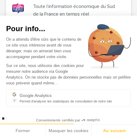
Toute l’information économique du Sud
de la France en temps réel
Pour info...
Nos audiences sur les réseaux sociaux
On a attendu d'être sûrs que le contenu de
ce site vous intéresse avant de vous
déranger, mais on aimerait bien vous
66K
50,4K
7,18K
3K
1.3K
accompagner pendant votre visite.
Sur ce site, nous utilisons des cookies pour
mesurer notre audience via Google
Analytics. On ne stocke pas de données personnelles mais on préfère
vous prévenir quand même...
Google Analytics
?
Permet d'analyser les statistiques de consultation de notre site
Indispensable pour piloter notre site internet, il permet de mesure
stop loading
Consentements certifiés par
Fermer
Masquer les cookies
Au suivant
L'information économique connectée des pays de la