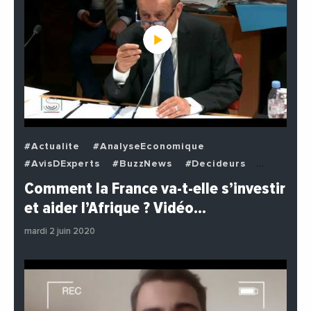
#Actualite
#AnalyseEconomique
#AvisDExperts
#BuzzNews
#Decideurs
#EchangesMediterraneens
#Economie
Comment la France va-t-elle s’investir
#EnDirectDe
#Institutions
#PhotosEtVideos
et aider l’Afrique ? Vidéo…
#Politique
mardi 2 juin 2020