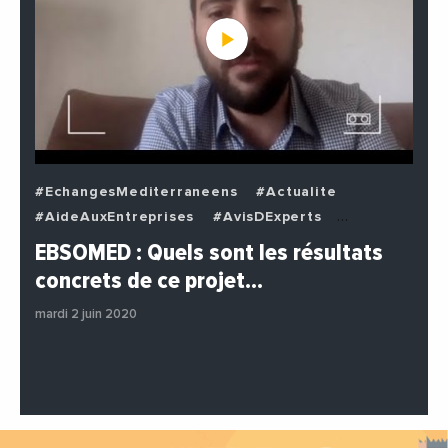
#EchangesMediterraneens
#Actualite
#AideAuxEntreprises
#AvisDExperts
#BuzzNews
#Decideurs
EBSOMED : Quels sont les résultats
#EchangesMediterraneens
#Economie
concrets de ce projet…
#Entreprises
#Institutions
#PhotosEtVideos
mardi 2 juin 2020