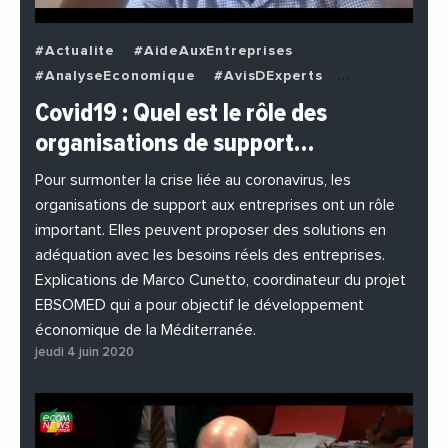
#Actualite
#AideAuxEntreprises
#AnalyseEconomique
#AvisDExperts
#BuzzNews
#Decideurs
Covid19 : Quel est le rôle des
#EchangesMediterraneens
#Economie
organisations de support…
#EnDirectDe
#Entreprises
#Institutions
#PhotosEtVideos
Pour surmonter la crise liée au coronavirus, les
organisations de support aux entreprises ont un rôle
important. Elles peuvent proposer des solutions en
adéquation avec les besoins réels des entreprises.
Explications de Marco Cunetto, coordinateur du projet
EBSOMED qui a pour objectif le développement
économique de la Méditerranée.
jeudi 4 juin 2020