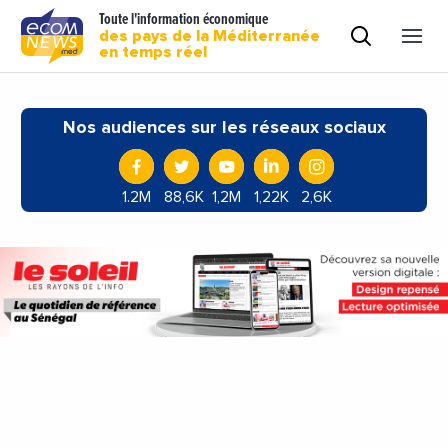
Toute l'information économique
des pays de la Méditerranée
en temps réel
Nos audiences sur les réseaux sociaux
1.2M
88,6K
1,2M
1,22K
2,6K