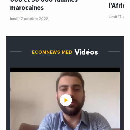
l’Afriq
marocaines
lundi 17 oc
lundi 17 octobre 2022
Vidéos
ECOMNEWS MED